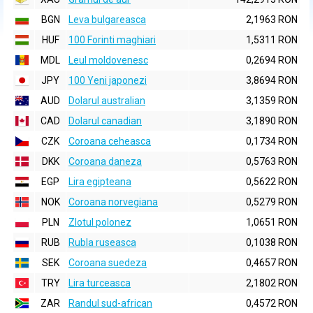
BGN
Leva bulgareasca
2,1963 RON
HUF
100 Forinti maghiari
1,5311 RON
MDL
Leul moldovenesc
0,2694 RON
JPY
100 Yeni japonezi
3,8694 RON
AUD
Dolarul australian
3,1359 RON
CAD
Dolarul canadian
3,1890 RON
CZK
Coroana ceheasca
0,1734 RON
DKK
Coroana daneza
0,5763 RON
EGP
Lira egipteana
0,5622 RON
NOK
Coroana norvegiana
0,5279 RON
PLN
Zlotul polonez
1,0651 RON
RUB
Rubla ruseasca
0,1038 RON
SEK
Coroana suedeza
0,4657 RON
TRY
Lira turceasca
2,1802 RON
ZAR
Randul sud-african
0,4572 RON