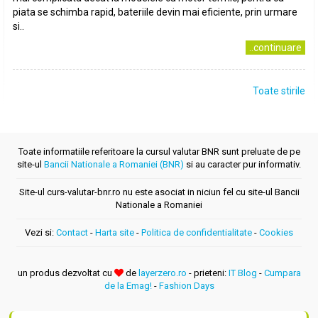
piata se schimba rapid, bateriile devin mai eficiente, prin urmare
si..
..continuare
Toate stirile
Toate informatiile referitoare la cursul valutar BNR sunt preluate de pe
site-ul
Bancii Nationale a Romaniei (BNR)
si au caracter pur informativ.
Site-ul curs-valutar-bnr.ro nu este asociat in niciun fel cu site-ul Bancii
Nationale a Romaniei
Vezi si:
Contact
-
Harta site
-
Politica de confidentialitate
-
Cookies
un produs dezvoltat cu
de
layerzero.ro
- prieteni:
IT Blog
-
Cumpara
de la Emag!
-
Fashion Days