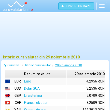
CONVERTOR RAPID
Togg
navig
Istoric curs valutar din 29 noiembrie 2010
Curs BNR
Istoric curs valutar
29 Noiembrie 2010
Denumire valuta
29 noiembrie 2010
EUR
Euro
4,2956 RON
USD
Dolar SUA
3,2536 RON
GBP
Lira sterlina
5,0709 RON
CHF
Francul elvetian
3,2509 RON
XAU
Gramul de aur
142,2913 RON