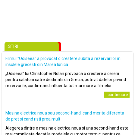
STIRI
Filmul "Odiseea" a provocat o crestere subita a rezervarilor in
insulele grecesti din Marea Ionica
„Odiseea” lui Christopher Nolan provoaca o crestere a cererii
pentru calatorii catre destinatii din Grecia, potrivit datelor privind
rezervarile, confirmand influenta tot mai mare a filmelor..
..continuare
Masina electrica noua sau second-hand: cand merita diferenta
de pret si cand risti prea mult
Alegerea dintre o masina electrica noua si una second-hand este
mai complicata decat la modelele cu motor termic, pentru ca