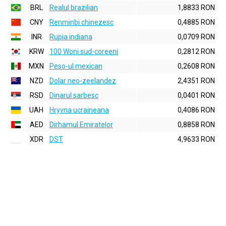
BRL
Realul brazilian
1,8833 RON
CNY
Renminbi chinezesc
0,4885 RON
INR
Rupia indiana
0,0709 RON
KRW
100 Woni sud-coreeni
0,2812 RON
MXN
Peso-ul mexican
0,2608 RON
NZD
Dolar neo-zeelandez
2,4351 RON
RSD
Dinarul sarbesc
0,0401 RON
UAH
Hryvna ucraineana
0,4086 RON
AED
Dirhamul Emiratelor
0,8858 RON
XDR
DST
4,9633 RON