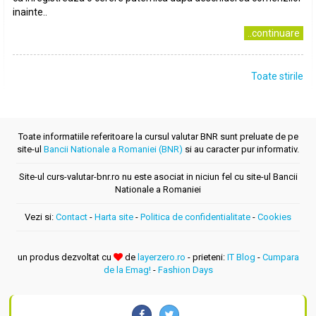
inainte..
..continuare
Toate stirile
Toate informatiile referitoare la cursul valutar BNR sunt preluate de pe
site-ul
Bancii Nationale a Romaniei (BNR)
si au caracter pur informativ.
Site-ul curs-valutar-bnr.ro nu este asociat in niciun fel cu site-ul Bancii
Nationale a Romaniei
Vezi si:
Contact
-
Harta site
-
Politica de confidentialitate
-
Cookies
un produs dezvoltat cu
de
layerzero.ro
- prieteni:
IT Blog
-
Cumpara
de la Emag!
-
Fashion Days