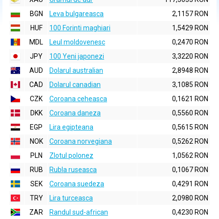
BGN
Leva bulgareasca
2,1157 RON
HUF
100 Forinti maghiari
1,5429 RON
MDL
Leul moldovenesc
0,2470 RON
JPY
100 Yeni japonezi
3,3220 RON
AUD
Dolarul australian
2,8948 RON
CAD
Dolarul canadian
3,1085 RON
CZK
Coroana ceheasca
0,1621 RON
DKK
Coroana daneza
0,5560 RON
EGP
Lira egipteana
0,5615 RON
NOK
Coroana norvegiana
0,5262 RON
PLN
Zlotul polonez
1,0562 RON
RUB
Rubla ruseasca
0,1067 RON
SEK
Coroana suedeza
0,4291 RON
TRY
Lira turceasca
2,0980 RON
ZAR
Randul sud-african
0,4230 RON