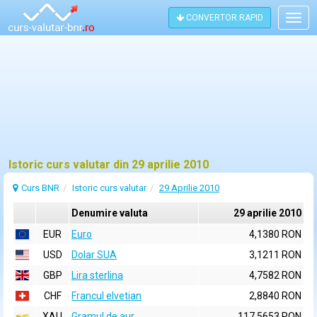
CONVERTOR RAPID
Togg
navig
Istoric curs valutar din 29 aprilie 2010
Curs BNR
Istoric curs valutar
29 Aprilie 2010
Denumire valuta
29 aprilie 2010
EUR
Euro
4,1380 RON
USD
Dolar SUA
3,1211 RON
GBP
Lira sterlina
4,7582 RON
CHF
Francul elvetian
2,8840 RON
XAU
Gramul de aur
117,5653 RON