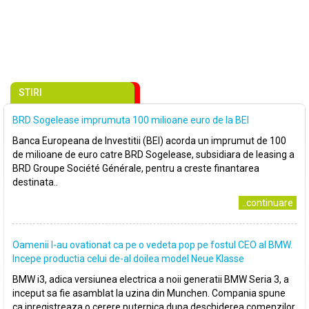
STIRI
BRD Sogelease imprumuta 100 milioane euro de la BEI
Banca Europeana de Investitii (BEI) acorda un imprumut de 100
de milioane de euro catre BRD Sogelease, subsidiara de leasing a
BRD Groupe Société Générale, pentru a creste finantarea
destinata..
..continuare
Oamenii l-au ovationat ca pe o vedeta pop pe fostul CEO al BMW.
Incepe productia celui de-al doilea model Neue Klasse
BMW i3, adica versiunea electrica a noii generatii BMW Seria 3, a
inceput sa fie asamblat la uzina din Munchen. Compania spune
ca inregistreaza o cerere puternica dupa deschiderea comenzilor