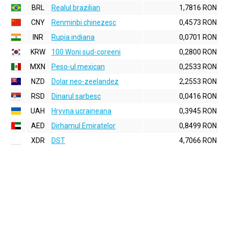
BRL
Realul brazilian
1,7816 RON
CNY
Renminbi chinezesc
0,4573 RON
INR
Rupia indiana
0,0701 RON
KRW
100 Woni sud-coreeni
0,2800 RON
MXN
Peso-ul mexican
0,2533 RON
NZD
Dolar neo-zeelandez
2,2553 RON
RSD
Dinarul sarbesc
0,0416 RON
UAH
Hryvna ucraineana
0,3945 RON
AED
Dirhamul Emiratelor
0,8499 RON
XDR
DST
4,7066 RON