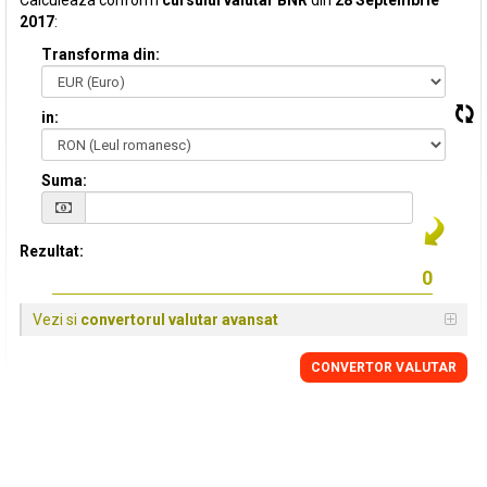
Calculeaza conform
cursului valutar BNR
din
28 Septembrie
2017
:
Transforma din:
in:
Suma:
Rezultat:
Vezi si
convertorul valutar avansat
CONVERTOR VALUTAR