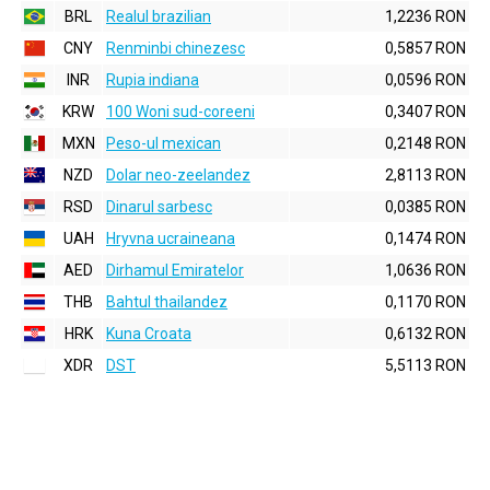
BRL
Realul brazilian
1,2236 RON
CNY
Renminbi chinezesc
0,5857 RON
INR
Rupia indiana
0,0596 RON
KRW
100 Woni sud-coreeni
0,3407 RON
MXN
Peso-ul mexican
0,2148 RON
NZD
Dolar neo-zeelandez
2,8113 RON
RSD
Dinarul sarbesc
0,0385 RON
UAH
Hryvna ucraineana
0,1474 RON
AED
Dirhamul Emiratelor
1,0636 RON
THB
Bahtul thailandez
0,1170 RON
HRK
Kuna Croata
0,6132 RON
XDR
DST
5,5113 RON