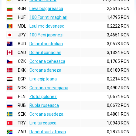
BGN
Leva bulgareasca
2,3515 RON
HUF
100 Forinti maghiari
1,4795 RON
MDL
Leul moldovenesc
0,2222 RON
JPY
100 Yeni japonezi
3,4651 RON
AUD
Dolarul australian
3,0573 RON
CAD
Dolarul canadian
3,1324 RON
CZK
Coroana ceheasca
0,1765 RON
DKK
Coroana daneza
0,6180 RON
EGP
Lira egipteana
0,2214 RON
NOK
Coroana norvegiana
0,4907 RON
PLN
Zlotul polonez
1,0674 RON
RUB
Rubla ruseasca
0,0672 RON
SEK
Coroana suedeza
0,4801 RON
TRY
Lira turceasca
1,0943 RON
ZAR
Randul sud-african
0,2874 RON