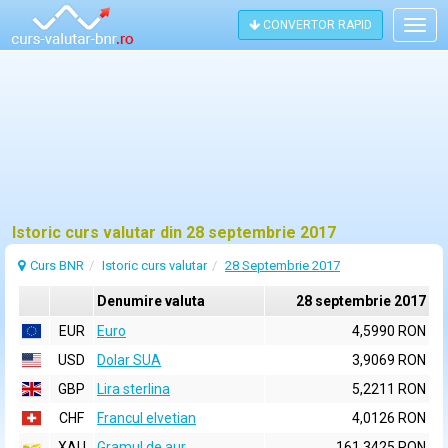
CONVERTOR RAPID
Togg
navig
Istoric curs valutar din 28 septembrie 2017
Curs BNR
Istoric curs valutar
28 Septembrie 2017
Denumire valuta
28 septembrie 2017
EUR
Euro
4,5990 RON
USD
Dolar SUA
3,9069 RON
GBP
Lira sterlina
5,2211 RON
CHF
Francul elvetian
4,0126 RON
XAU
Gramul de aur
161,3425 RON