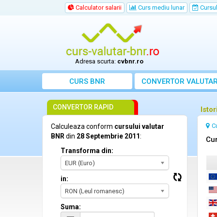
Calculator salarii
Curs mediu lunar
Cursul 
Adresa scurta:
cvbnr.ro
CURS BNR
CONVERTOR VALUTA
CONVERTOR RAPID
Isto
C
Calculeaza conform
cursului valutar
BNR
din
28 Septembrie 2011
:
Cur
Transforma din:
EUR (Euro)
in:
RON (Leul romanesc)
Suma: