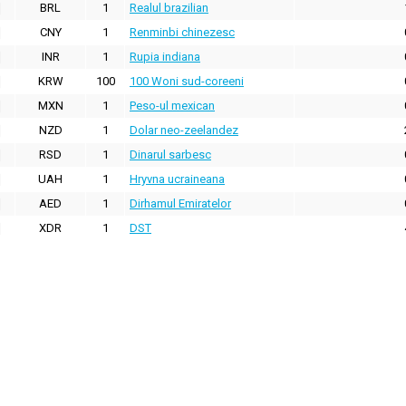
BRL
1
Realul brazilian
CNY
1
Renminbi chinezesc
INR
1
Rupia indiana
KRW
100
100 Woni sud-coreeni
MXN
1
Peso-ul mexican
NZD
1
Dolar neo-zeelandez
RSD
1
Dinarul sarbesc
UAH
1
Hryvna ucraineana
AED
1
Dirhamul Emiratelor
XDR
1
DST