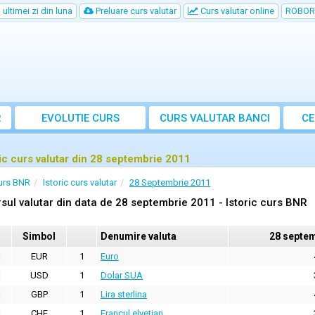
ultimei zi din luna
Preluare curs valutar
Curs valutar online
ROBOR
R
EVOLUTIE CURS
CURS
VALUTAR
BANCI
CE
ric curs valutar din 28 septembrie 2011
urs BNR
Istoric curs valutar
28 Septembrie 2011
sul valutar din data de 28 septembrie 2011 - Istoric curs BNR
Simbol
Denumire valuta
28 septem
EUR
1
Euro
USD
1
Dolar SUA
GBP
1
Lira sterlina
CHF
1
Francul elvetian