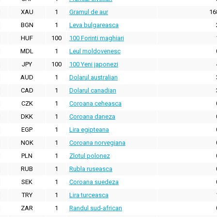
XAU
1
Gramul de aur
16
BGN
1
Leva bulgareasca
HUF
100
100 Forinti maghiari
MDL
1
Leul moldovenesc
JPY
100
100 Yeni japonezi
AUD
1
Dolarul australian
CAD
1
Dolarul canadian
CZK
1
Coroana ceheasca
DKK
1
Coroana daneza
EGP
1
Lira egipteana
NOK
1
Coroana norvegiana
PLN
1
Zlotul polonez
RUB
1
Rubla ruseasca
SEK
1
Coroana suedeza
TRY
1
Lira turceasca
ZAR
1
Randul sud-african