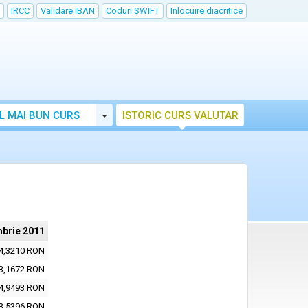
IRCC
Validare IBAN
Coduri SWIFT
Inlocuire diacritice
Toggle Dropdown
L MAI BUN CURS
ISTORIC CURS VALUTAR
brie 2011
4,3210 RON
3,1672 RON
4,9493 RON
3,5396 RON