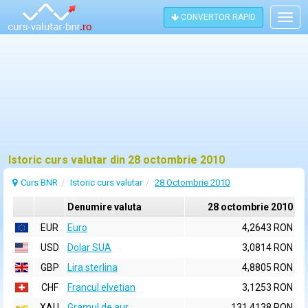
CONVERTOR RAPID
Togg
navig
Istoric curs valutar din 28 octombrie 2010
Curs BNR
Istoric curs valutar
28 Octombrie 2010
Denumire valuta
28 octombrie 2010
EUR
Euro
4,2643 RON
USD
Dolar SUA
3,0814 RON
GBP
Lira sterlina
4,8805 RON
CHF
Francul elvetian
3,1253 RON
XAU
Gramul de aur
131,4138 RON