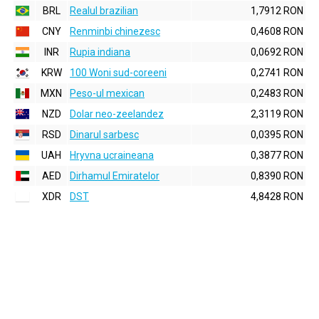
BRL
Realul brazilian
1,7912 RON
CNY
Renminbi chinezesc
0,4608 RON
INR
Rupia indiana
0,0692 RON
KRW
100 Woni sud-coreeni
0,2741 RON
MXN
Peso-ul mexican
0,2483 RON
NZD
Dolar neo-zeelandez
2,3119 RON
RSD
Dinarul sarbesc
0,0395 RON
UAH
Hryvna ucraineana
0,3877 RON
AED
Dirhamul Emiratelor
0,8390 RON
XDR
DST
4,8428 RON