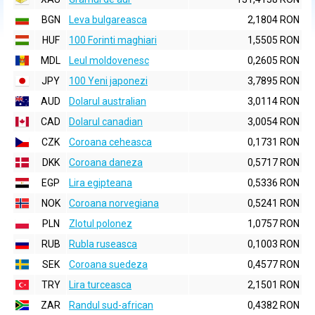
BGN
Leva bulgareasca
2,1804 RON
HUF
100 Forinti maghiari
1,5505 RON
MDL
Leul moldovenesc
0,2605 RON
JPY
100 Yeni japonezi
3,7895 RON
AUD
Dolarul australian
3,0114 RON
CAD
Dolarul canadian
3,0054 RON
CZK
Coroana ceheasca
0,1731 RON
DKK
Coroana daneza
0,5717 RON
EGP
Lira egipteana
0,5336 RON
NOK
Coroana norvegiana
0,5241 RON
PLN
Zlotul polonez
1,0757 RON
RUB
Rubla ruseasca
0,1003 RON
SEK
Coroana suedeza
0,4577 RON
TRY
Lira turceasca
2,1501 RON
ZAR
Randul sud-african
0,4382 RON