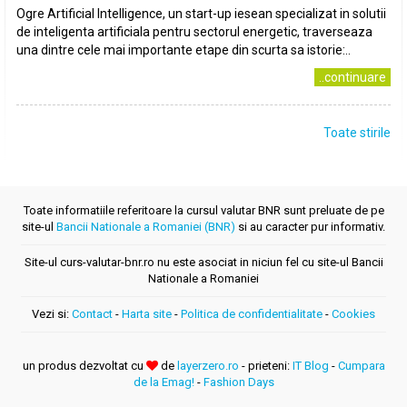
Ogre Artificial Intelligence, un start-up iesean specializat in solutii
de inteligenta artificiala pentru sectorul energetic, traverseaza
una dintre cele mai importante etape din scurta sa istorie:..
..continuare
Toate stirile
Toate informatiile referitoare la cursul valutar BNR sunt preluate de pe
site-ul
Bancii Nationale a Romaniei (BNR)
si au caracter pur informativ.
Site-ul curs-valutar-bnr.ro nu este asociat in niciun fel cu site-ul Bancii
Nationale a Romaniei
Vezi si:
Contact
-
Harta site
-
Politica de confidentialitate
-
Cookies
un produs dezvoltat cu
de
layerzero.ro
- prieteni:
IT Blog
-
Cumpara
de la Emag!
-
Fashion Days