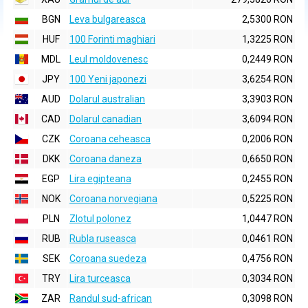
BGN
Leva bulgareasca
2,5300 RON
HUF
100 Forinti maghiari
1,3225 RON
MDL
Leul moldovenesc
0,2449 RON
JPY
100 Yeni japonezi
3,6254 RON
AUD
Dolarul australian
3,3903 RON
CAD
Dolarul canadian
3,6094 RON
CZK
Coroana ceheasca
0,2006 RON
DKK
Coroana daneza
0,6650 RON
EGP
Lira egipteana
0,2455 RON
NOK
Coroana norvegiana
0,5225 RON
PLN
Zlotul polonez
1,0447 RON
RUB
Rubla ruseasca
0,0461 RON
SEK
Coroana suedeza
0,4756 RON
TRY
Lira turceasca
0,3034 RON
ZAR
Randul sud-african
0,3098 RON