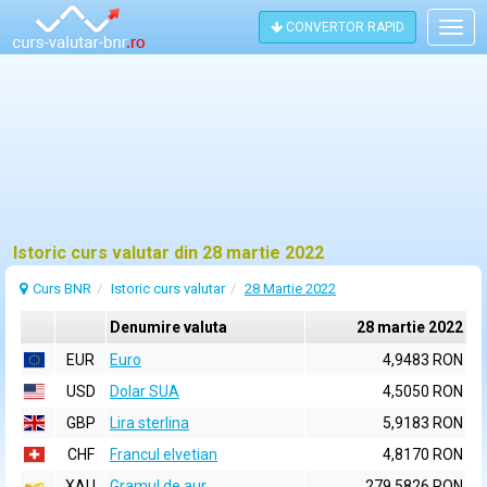
CONVERTOR RAPID
Togg
navig
Istoric curs valutar din 28 martie 2022
Curs BNR
Istoric curs valutar
28 Martie 2022
Denumire valuta
28 martie 2022
EUR
Euro
4,9483 RON
USD
Dolar SUA
4,5050 RON
GBP
Lira sterlina
5,9183 RON
CHF
Francul elvetian
4,8170 RON
XAU
Gramul de aur
279,5826 RON