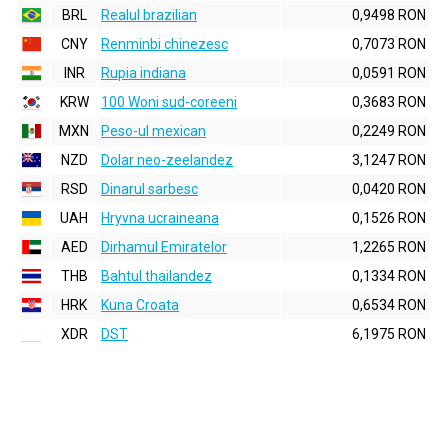
BRL
Realul brazilian
0,9498 RON
CNY
Renminbi chinezesc
0,7073 RON
INR
Rupia indiana
0,0591 RON
KRW
100 Woni sud-coreeni
0,3683 RON
MXN
Peso-ul mexican
0,2249 RON
NZD
Dolar neo-zeelandez
3,1247 RON
RSD
Dinarul sarbesc
0,0420 RON
UAH
Hryvna ucraineana
0,1526 RON
AED
Dirhamul Emiratelor
1,2265 RON
THB
Bahtul thailandez
0,1334 RON
HRK
Kuna Croata
0,6534 RON
XDR
DST
6,1975 RON