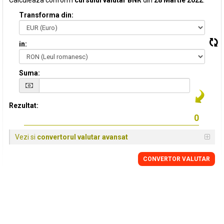
Calculeaza conform
cursului valutar BNR
din
28 Martie 2022
:
Transforma din:
in:
Suma:
Rezultat:
Vezi si
convertorul valutar avansat
CONVERTOR VALUTAR