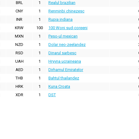
BRL
1
Realul brazilian
CNY
1
Renminbi chinezesc
INR
1
Rupia indiana
KRW
100
100 Woni sud-coreeni
MXN
1
Peso-ul mexican
NZD
1
Dolar neo-zeelandez
RSD
1
Dinarul sarbesc
UAH
1
Hryvna ucraineana
AED
1
Dirhamul Emiratelor
THB
1
Bahtul thailandez
HRK
1
Kuna Croata
XDR
1
DST