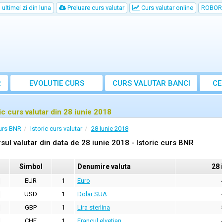
ultimei zi din luna
Preluare curs valutar
Curs valutar online
ROBOR
R
EVOLUTIE CURS
CURS
VALUTAR
BANCI
CE
ric curs valutar din 28 iunie 2018
urs BNR
Istoric curs valutar
28 Iunie 2018
sul valutar din data de 28 iunie 2018 - Istoric curs BNR
Simbol
Denumire valuta
28 
EUR
1
Euro
USD
1
Dolar SUA
GBP
1
Lira sterlina
CHF
1
Francul elvetian