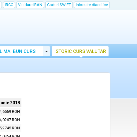
IRCC
Validare IBAN
Coduri SWIFT
Inlocuire diacritice
Toggle Dropdown
L MAI BUN CURS
ISTORIC CURS VALUTAR
iunie 2018
4,6569 RON
4,0267 RON
5,2745 RON
4,0354 RON