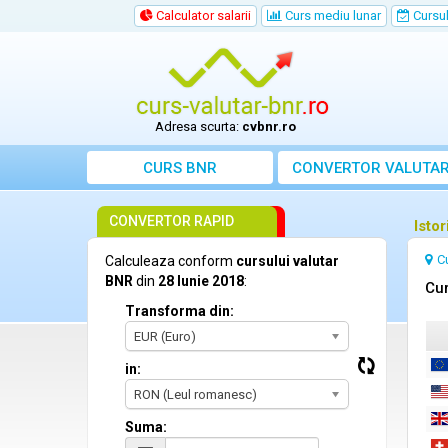
Calculator salarii
Curs mediu lunar
Cursul 
Adresa scurta:
cvbnr.ro
CURS BNR
CONVERTOR VALUTA
CONVERTOR RAPID
Isto
C
Calculeaza conform
cursului valutar
BNR
din
28 Iunie 2018
:
Cur
Transforma din:
EUR (Euro)
in:
RON (Leul romanesc)
Suma: