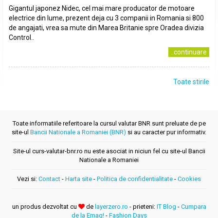
Gigantul japonez Nidec, cel mai mare producator de motoare
electrice din lume, prezent deja cu 3 companii in Romania si 800
de angajati, vrea sa mute din Marea Britanie spre Oradea divizia
Control..
..continuare
Toate stirile
Toate informatiile referitoare la cursul valutar BNR sunt preluate de pe
site-ul
Bancii Nationale a Romaniei (BNR)
si au caracter pur informativ.
Site-ul curs-valutar-bnr.ro nu este asociat in niciun fel cu site-ul Bancii
Nationale a Romaniei
Vezi si:
Contact
-
Harta site
-
Politica de confidentialitate
-
Cookies
un produs dezvoltat cu
de
layerzero.ro
- prieteni:
IT Blog
-
Cumpara
de la Emag!
-
Fashion Days