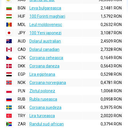
BGN
Leva bulgareasca
2,1481 RON
HUF
100 Forinti maghiari
1,5792 RON
MDL
Leul moldovenesc
0,2632 RON
JPY
100 Yeni japonezi
3,1087 RON
AUD
Dolarul australian
2,4509 RON
CAD
Dolarul canadian
2,7328 RON
CZK
Coroana ceheasca
0,1649 RON
DKK
Coroana daneza
0,5643 RON
EGP
Lira egipteana
0,5298 RON
NOK
Coroana norvegiana
0,4781 RON
PLN
Zlotul polonez
1,0068 RON
RUB
Rubla ruseasca
0,0958 RON
SEK
Coroana suedeza
0,3975 RON
TRY
Lira turceasca
2,0020 RON
ZAR
Randul sud-african
0,3794 RON