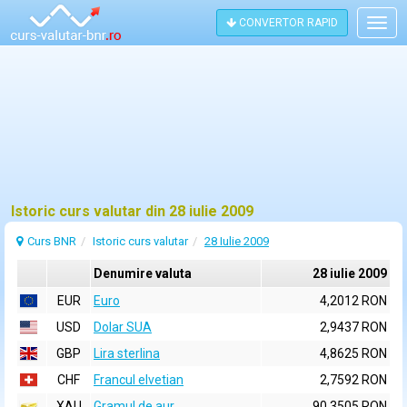
CONVERTOR RAPID
Togg
navig
Istoric curs valutar din 28 iulie 2009
Curs BNR
Istoric curs valutar
28 Iulie 2009
Denumire valuta
28 iulie 2009
EUR
Euro
4,2012 RON
USD
Dolar SUA
2,9437 RON
GBP
Lira sterlina
4,8625 RON
CHF
Francul elvetian
2,7592 RON
XAU
Gramul de aur
90,3505 RON