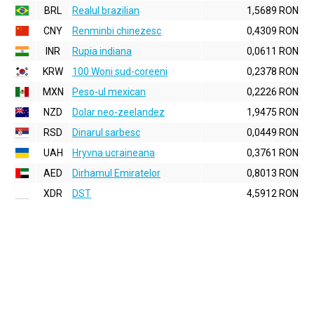
BRL
Realul brazilian
1,5689 RON
CNY
Renminbi chinezesc
0,4309 RON
INR
Rupia indiana
0,0611 RON
KRW
100 Woni sud-coreeni
0,2378 RON
MXN
Peso-ul mexican
0,2226 RON
NZD
Dolar neo-zeelandez
1,9475 RON
RSD
Dinarul sarbesc
0,0449 RON
UAH
Hryvna ucraineana
0,3761 RON
AED
Dirhamul Emiratelor
0,8013 RON
XDR
DST
4,5912 RON