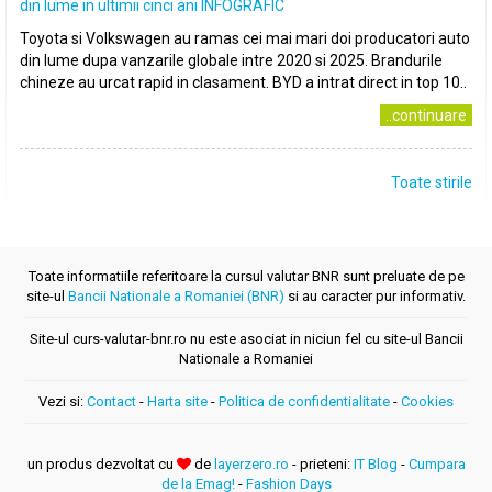
din lume in ultimii cinci ani INFOGRAFIC
Toyota si Volkswagen au ramas cei mai mari doi producatori auto
din lume dupa vanzarile globale intre 2020 si 2025. Brandurile
chineze au urcat rapid in clasament. BYD a intrat direct in top 10..
..continuare
Toate stirile
Toate informatiile referitoare la cursul valutar BNR sunt preluate de pe
site-ul
Bancii Nationale a Romaniei (BNR)
si au caracter pur informativ.
Site-ul curs-valutar-bnr.ro nu este asociat in niciun fel cu site-ul Bancii
Nationale a Romaniei
Vezi si:
Contact
-
Harta site
-
Politica de confidentialitate
-
Cookies
un produs dezvoltat cu
de
layerzero.ro
- prieteni:
IT Blog
-
Cumpara
de la Emag!
-
Fashion Days