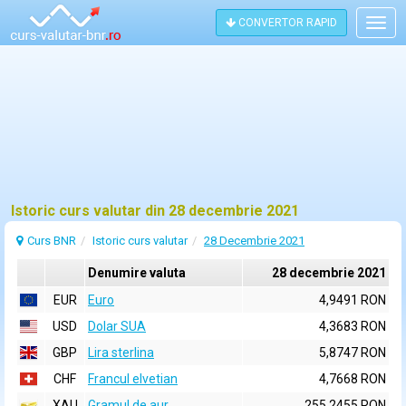
CONVERTOR RAPID
Togg
navig
Istoric curs valutar din 28 decembrie 2021
Curs BNR
Istoric curs valutar
28 Decembrie 2021
Denumire valuta
28 decembrie 2021
EUR
Euro
4,9491 RON
USD
Dolar SUA
4,3683 RON
GBP
Lira sterlina
5,8747 RON
CHF
Francul elvetian
4,7668 RON
XAU
Gramul de aur
255,2455 RON