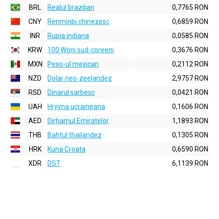
BRL
Realul brazilian
0,7765 RON
CNY
Renminbi chinezesc
0,6859 RON
INR
Rupia indiana
0,0585 RON
KRW
100 Woni sud-coreeni
0,3676 RON
MXN
Peso-ul mexican
0,2112 RON
NZD
Dolar neo-zeelandez
2,9757 RON
RSD
Dinarul sarbesc
0,0421 RON
UAH
Hryvna ucraineana
0,1606 RON
AED
Dirhamul Emiratelor
1,1893 RON
THB
Bahtul thailandez
0,1305 RON
HRK
Kuna Croata
0,6590 RON
XDR
DST
6,1139 RON