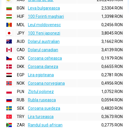
BGN
Leva bulgareasca
2,5304 RON
HUF
100 Forinti maghiari
1,3398 RON
MDL
Leul moldovenesc
0,2456 RON
JPY
100 Yeni japonezi
3,8045 RON
AUD
Dolarul australian
3,1662 RON
CAD
Dolarul canadian
3,4139 RON
CZK
Coroana ceheasca
0,1979 RON
DKK
Coroana daneza
0,6655 RON
EGP
Lira egipteana
0,2781 RON
NOK
Coroana norvegiana
0,4956 RON
PLN
Zlotul polonez
1,0752 RON
RUB
Rubla ruseasca
0,0594 RON
SEK
Coroana suedeza
0,4820 RON
TRY
Lira turceasca
0,3673 RON
ZAR
Randul sud-african
0,2775 RON