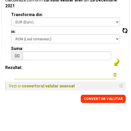
Calculeaza conform
cursului valutar BNR
din
28 Decembrie
2021
:
Transforma din:
in:
Suma:
Rezultat:
Vezi si
convertorul valutar avansat
CONVERTOR VALUTAR