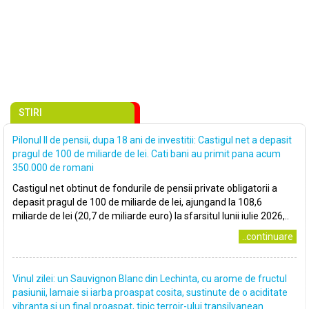
STIRI
Pilonul II de pensii, dupa 18 ani de investitii: Castigul net a depasit
pragul de 100 de miliarde de lei. Cati bani au primit pana acum
350.000 de romani
Castigul net obtinut de fondurile de pensii private obligatorii a
depasit pragul de 100 de miliarde de lei, ajungand la 108,6
miliarde de lei (20,7 de miliarde euro) la sfarsitul lunii iulie 2026,..
..continuare
Vinul zilei: un Sauvignon Blanc din Lechinta, cu arome de fructul
pasiunii, lamaie si iarba proaspat cosita, sustinute de o aciditate
vibranta si un final proaspat, tipic terroir-ului transilvanean