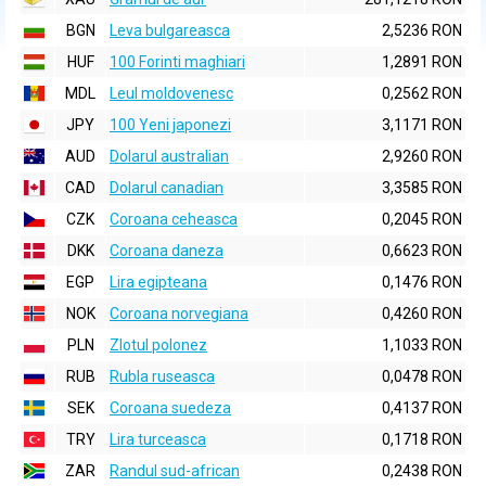
BGN
Leva bulgareasca
2,5236 RON
HUF
100 Forinti maghiari
1,2891 RON
MDL
Leul moldovenesc
0,2562 RON
JPY
100 Yeni japonezi
3,1171 RON
AUD
Dolarul australian
2,9260 RON
CAD
Dolarul canadian
3,3585 RON
CZK
Coroana ceheasca
0,2045 RON
DKK
Coroana daneza
0,6623 RON
EGP
Lira egipteana
0,1476 RON
NOK
Coroana norvegiana
0,4260 RON
PLN
Zlotul polonez
1,1033 RON
RUB
Rubla ruseasca
0,0478 RON
SEK
Coroana suedeza
0,4137 RON
TRY
Lira turceasca
0,1718 RON
ZAR
Randul sud-african
0,2438 RON