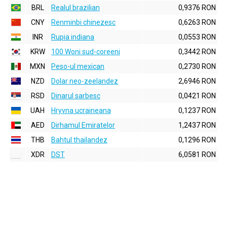
BRL
Realul brazilian
0,9376 RON
CNY
Renminbi chinezesc
0,6263 RON
INR
Rupia indiana
0,0553 RON
KRW
100 Woni sud-coreeni
0,3442 RON
MXN
Peso-ul mexican
0,2730 RON
NZD
Dolar neo-zeelandez
2,6946 RON
RSD
Dinarul sarbesc
0,0421 RON
UAH
Hryvna ucraineana
0,1237 RON
AED
Dirhamul Emiratelor
1,2437 RON
THB
Bahtul thailandez
0,1296 RON
XDR
DST
6,0581 RON