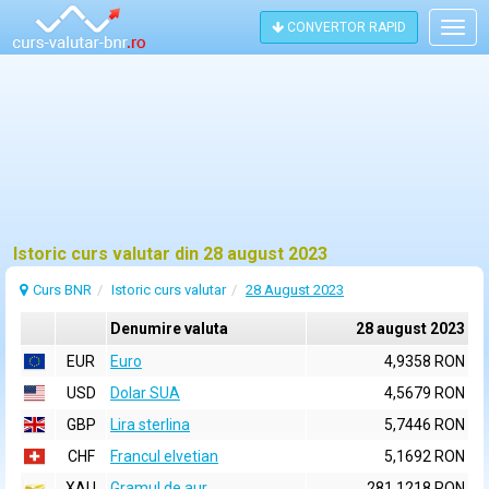
CONVERTOR RAPID
Togg
navig
Istoric curs valutar din 28 august 2023
Curs BNR
Istoric curs valutar
28 August 2023
Denumire valuta
28 august 2023
EUR
Euro
4,9358 RON
USD
Dolar SUA
4,5679 RON
GBP
Lira sterlina
5,7446 RON
CHF
Francul elvetian
5,1692 RON
XAU
Gramul de aur
281,1218 RON