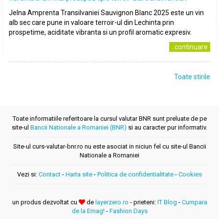
Jelna Amprenta Transilvaniei Sauvignon Blanc 2025 este un vin
alb sec care pune in valoare terroir-ul din Lechinta prin
prospetime, aciditate vibranta si un profil aromatic expresiv.
..continuare
Toate stirile
Toate informatiile referitoare la cursul valutar BNR sunt preluate de pe
site-ul
Bancii Nationale a Romaniei (BNR)
si au caracter pur informativ.
Site-ul curs-valutar-bnr.ro nu este asociat in niciun fel cu site-ul Bancii
Nationale a Romaniei
Vezi si:
Contact
-
Harta site
-
Politica de confidentialitate
-
Cookies
un produs dezvoltat cu
de
layerzero.ro
- prieteni:
IT Blog
-
Cumpara
de la Emag!
-
Fashion Days