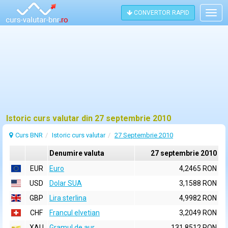
CONVERTOR RAPID
Togg
navig
Istoric curs valutar din 27 septembrie 2010
Curs BNR
Istoric curs valutar
27 Septembrie 2010
Denumire valuta
27 septembrie 2010
EUR
Euro
4,2465 RON
USD
Dolar SUA
3,1588 RON
GBP
Lira sterlina
4,9982 RON
CHF
Francul elvetian
3,2049 RON
XAU
Gramul de aur
131,8512 RON