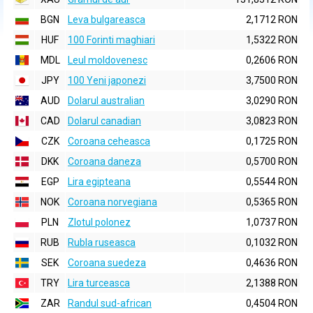
BGN
Leva bulgareasca
2,1712 RON
HUF
100 Forinti maghiari
1,5322 RON
MDL
Leul moldovenesc
0,2606 RON
JPY
100 Yeni japonezi
3,7500 RON
AUD
Dolarul australian
3,0290 RON
CAD
Dolarul canadian
3,0823 RON
CZK
Coroana ceheasca
0,1725 RON
DKK
Coroana daneza
0,5700 RON
EGP
Lira egipteana
0,5544 RON
NOK
Coroana norvegiana
0,5365 RON
PLN
Zlotul polonez
1,0737 RON
RUB
Rubla ruseasca
0,1032 RON
SEK
Coroana suedeza
0,4636 RON
TRY
Lira turceasca
2,1388 RON
ZAR
Randul sud-african
0,4504 RON