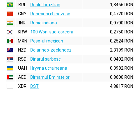
BRL
Realul brazilian
1,8466 RON
CNY
Renminbi chinezesc
0,4720 RON
INR
Rupia indiana
0,0700 RON
KRW
100 Woni sud-coreeni
0,2750 RON
MXN
Peso-ul mexican
0,2524 RON
NZD
Dolar neo-zeelandez
2,3199 RON
RSD
Dinarul sarbesc
0,0402 RON
UAH
Hryvna ucraineana
0,3982 RON
AED
Dirhamul Emiratelor
0,8600 RON
XDR
DST
4,8817 RON