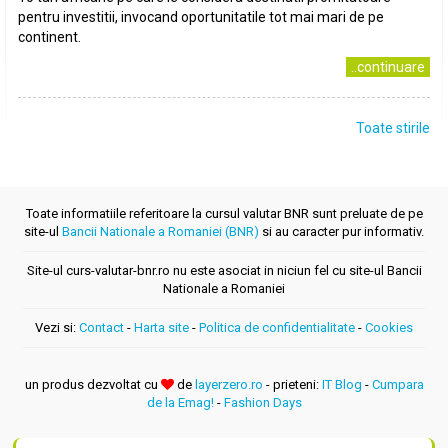
pentru investitii, invocand oportunitatile tot mai mari de pe
continent.
..continuare
Toate stirile
Toate informatiile referitoare la cursul valutar BNR sunt preluate de pe
site-ul
Bancii Nationale a Romaniei (BNR)
si au caracter pur informativ.
Site-ul curs-valutar-bnr.ro nu este asociat in niciun fel cu site-ul Bancii
Nationale a Romaniei
Vezi si:
Contact
-
Harta site
-
Politica de confidentialitate
-
Cookies
un produs dezvoltat cu
de
layerzero.ro
- prieteni:
IT Blog
-
Cumpara
de la Emag!
-
Fashion Days