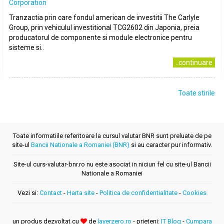
Corporation
Tranzactia prin care fondul american de investitii The Carlyle
Group, prin vehiculul investitional TCG2602 din Japonia, preia
producatorul de componente si module electronice pentru
sisteme si..
..continuare
Toate stirile
Toate informatiile referitoare la cursul valutar BNR sunt preluate de pe
site-ul
Bancii Nationale a Romaniei (BNR)
si au caracter pur informativ.
Site-ul curs-valutar-bnr.ro nu este asociat in niciun fel cu site-ul Bancii
Nationale a Romaniei
Vezi si:
Contact
-
Harta site
-
Politica de confidentialitate
-
Cookies
un produs dezvoltat cu
de
layerzero.ro
- prieteni:
IT Blog
-
Cumpara