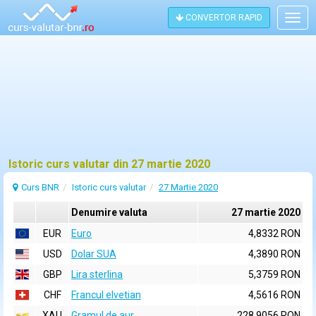
CONVERTOR RAPID
Togg
navig
Istoric curs valutar din 27 martie 2020
Curs BNR
Istoric curs valutar
27 Martie 2020
Denumire valuta
27 martie 2020
EUR
Euro
4,8332 RON
USD
Dolar SUA
4,3890 RON
GBP
Lira sterlina
5,3759 RON
CHF
Francul elvetian
4,5616 RON
XAU
Gramul de aur
228,9056 RON