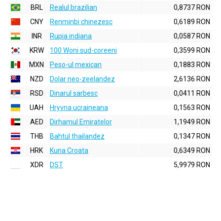
BRL
Realul brazilian
0,8737 RON
CNY
Renminbi chinezesc
0,6189 RON
INR
Rupia indiana
0,0587 RON
KRW
100 Woni sud-coreeni
0,3599 RON
MXN
Peso-ul mexican
0,1883 RON
NZD
Dolar neo-zeelandez
2,6136 RON
RSD
Dinarul sarbesc
0,0411 RON
UAH
Hryvna ucraineana
0,1563 RON
AED
Dirhamul Emiratelor
1,1949 RON
THB
Bahtul thailandez
0,1347 RON
HRK
Kuna Croata
0,6349 RON
XDR
DST
5,9979 RON