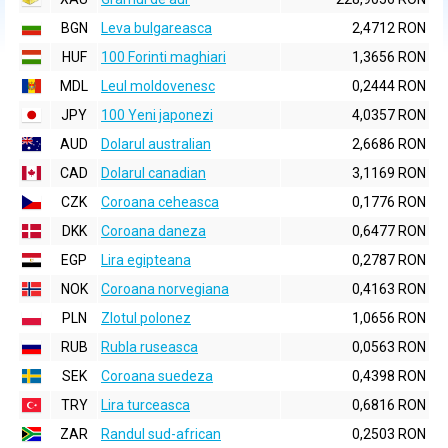
BGN
Leva bulgareasca
2,4712 RON
HUF
100 Forinti maghiari
1,3656 RON
MDL
Leul moldovenesc
0,2444 RON
JPY
100 Yeni japonezi
4,0357 RON
AUD
Dolarul australian
2,6686 RON
CAD
Dolarul canadian
3,1169 RON
CZK
Coroana ceheasca
0,1776 RON
DKK
Coroana daneza
0,6477 RON
EGP
Lira egipteana
0,2787 RON
NOK
Coroana norvegiana
0,4163 RON
PLN
Zlotul polonez
1,0656 RON
RUB
Rubla ruseasca
0,0563 RON
SEK
Coroana suedeza
0,4398 RON
TRY
Lira turceasca
0,6816 RON
ZAR
Randul sud-african
0,2503 RON