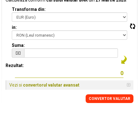
Calculeaza conform
cursului valutar BNR
din
27 Martie 2020
:
Transforma din:
in:
Suma:
Rezultat:
Vezi si
convertorul valutar avansat
CONVERTOR VALUTAR