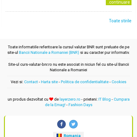
..continuare
Toate stirile
Toate informatiile referitoare la cursul valutar BNR sunt preluate de pe
site-ul
Bancii Nationale a Romaniei (BNR)
si au caracter pur informativ.
Site-ul curs-valutar-bnr.ro nu este asociat in niciun fel cu site-ul Bancii
Nationale a Romaniei
Vezi si:
Contact
-
Harta site
-
Politica de confidentialitate
-
Cookies
un produs dezvoltat cu
de
layerzero.ro
- prieteni:
IT Blog
-
Cumpara
de la Emag!
-
Fashion Days
Romania