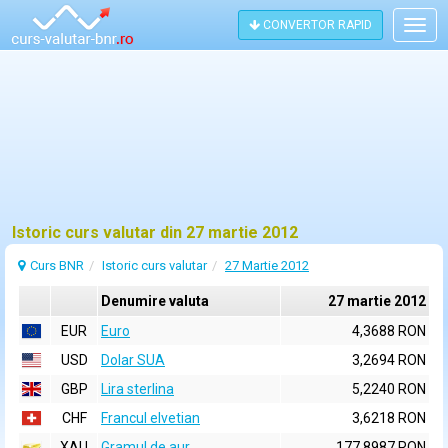
CONVERTOR RAPID
Togg
navig
Istoric curs valutar din 27 martie 2012
Curs BNR
Istoric curs valutar
27 Martie 2012
Denumire valuta
27 martie 2012
EUR
Euro
4,3688 RON
USD
Dolar SUA
3,2694 RON
GBP
Lira sterlina
5,2240 RON
CHF
Francul elvetian
3,6218 RON
XAU
Gramul de aur
177,8987 RON