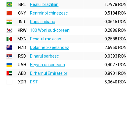
BRL
Realul brazilian
1,7978 RON
CNY
Renminbi chinezesc
0,5184 RON
INR
Rupia indiana
0,0645 RON
KRW
100 Woni sud-coreeni
0,2886 RON
MXN
Peso-ul mexican
0,2588 RON
NZD
Dolar neo-zeelandez
2,6960 RON
RSD
Dinarul sarbesc
0,0393 RON
UAH
Hryvna ucraineana
0,4077 RON
AED
Dirhamul Emiratelor
0,8901 RON
XDR
DST
5,0640 RON