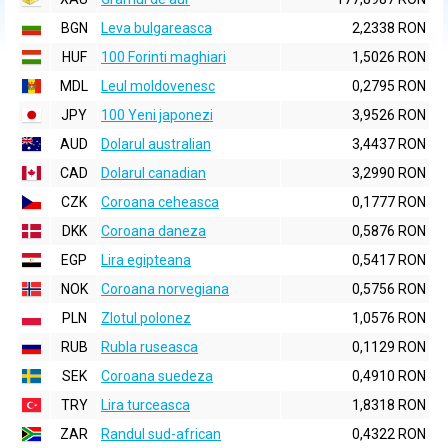
BGN
Leva bulgareasca
2,2338 RON
HUF
100 Forinti maghiari
1,5026 RON
MDL
Leul moldovenesc
0,2795 RON
JPY
100 Yeni japonezi
3,9526 RON
AUD
Dolarul australian
3,4437 RON
CAD
Dolarul canadian
3,2990 RON
CZK
Coroana ceheasca
0,1777 RON
DKK
Coroana daneza
0,5876 RON
EGP
Lira egipteana
0,5417 RON
NOK
Coroana norvegiana
0,5756 RON
PLN
Zlotul polonez
1,0576 RON
RUB
Rubla ruseasca
0,1129 RON
SEK
Coroana suedeza
0,4910 RON
TRY
Lira turceasca
1,8318 RON
ZAR
Randul sud-african
0,4322 RON