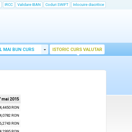
IRCC
Validare IBAN
Coduri SWIFT
Inlocuire diacritice
Toggle Dropdown
L MAI BUN CURS
ISTORIC CURS VALUTAR
7 mai 2015
4,4450 RON
4,0782 RON
6,2743 RON
4,2995 RON