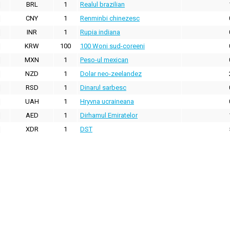
BRL
1
Realul brazilian
CNY
1
Renminbi chinezesc
INR
1
Rupia indiana
KRW
100
100 Woni sud-coreeni
MXN
1
Peso-ul mexican
NZD
1
Dolar neo-zeelandez
RSD
1
Dinarul sarbesc
UAH
1
Hryvna ucraineana
AED
1
Dirhamul Emiratelor
XDR
1
DST