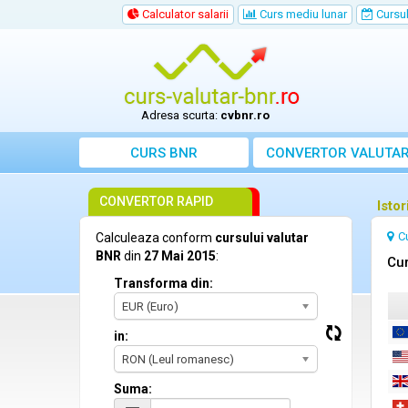
Calculator salarii
Curs mediu lunar
Cursul 
Adresa scurta:
cvbnr.ro
CURS BNR
CONVERTOR VALUTA
CONVERTOR RAPID
Isto
C
Calculeaza conform
cursului valutar
BNR
din
27 Mai 2015
:
Cur
Transforma din:
EUR (Euro)
in:
RON (Leul romanesc)
Suma: