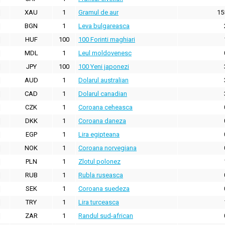
XAU
1
Gramul de aur
15
BGN
1
Leva bulgareasca
HUF
100
100 Forinti maghiari
MDL
1
Leul moldovenesc
JPY
100
100 Yeni japonezi
AUD
1
Dolarul australian
CAD
1
Dolarul canadian
CZK
1
Coroana ceheasca
DKK
1
Coroana daneza
EGP
1
Lira egipteana
NOK
1
Coroana norvegiana
PLN
1
Zlotul polonez
RUB
1
Rubla ruseasca
SEK
1
Coroana suedeza
TRY
1
Lira turceasca
ZAR
1
Randul sud-african