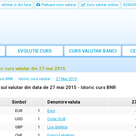
ultimei zi din luna
Preluare curs valutar
Curs valutar online
ROBOR
R
EVOLUTIE CURS
CURS
VALUTAR
BANCI
CE
ric curs valutar din 27 mai 2015
urs BNR
Istoric curs valutar
27 Mai 2015
sul valutar din data de 27 mai 2015 - Istoric curs BNR
Simbol
Denumire valuta
2
EUR
1
Euro
USD
1
Dolar SUA
GBP
1
Lira sterlina
CHF
1
Francul elvetian