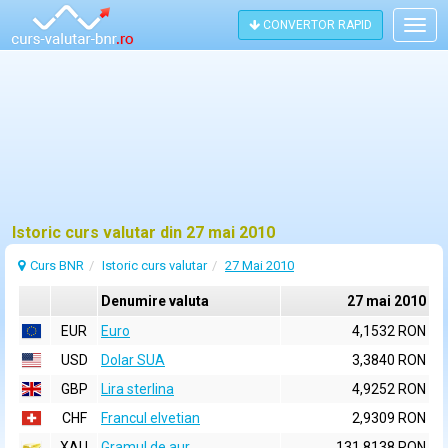
CONVERTOR RAPID
Togg
navig
Istoric curs valutar din 27 mai 2010
Curs BNR
Istoric curs valutar
27 Mai 2010
Denumire valuta
27 mai 2010
EUR
Euro
4,1532 RON
USD
Dolar SUA
3,3840 RON
GBP
Lira sterlina
4,9252 RON
CHF
Francul elvetian
2,9309 RON
XAU
Gramul de aur
131,8138 RON