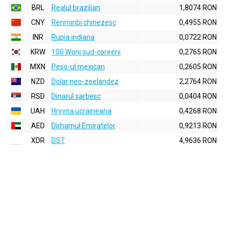
BRL
Realul brazilian
1,8074 RON
CNY
Renminbi chinezesc
0,4955 RON
INR
Rupia indiana
0,0722 RON
KRW
100 Woni sud-coreeni
0,2765 RON
MXN
Peso-ul mexican
0,2605 RON
NZD
Dolar neo-zeelandez
2,2764 RON
RSD
Dinarul sarbesc
0,0404 RON
UAH
Hryvna ucraineana
0,4268 RON
AED
Dirhamul Emiratelor
0,9213 RON
XDR
DST
4,9636 RON