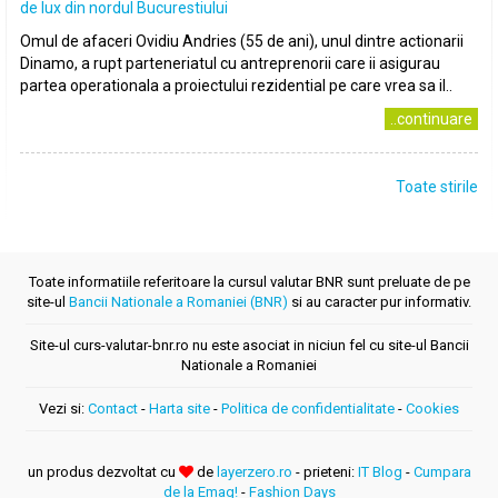
de lux din nordul Bucurestiului
Omul de afaceri Ovidiu Andries (55 de ani), unul dintre actionarii
Dinamo, a rupt parteneriatul cu antreprenorii care ii asigurau
partea operationala a proiectului rezidential pe care vrea sa il..
..continuare
Toate stirile
Toate informatiile referitoare la cursul valutar BNR sunt preluate de pe
site-ul
Bancii Nationale a Romaniei (BNR)
si au caracter pur informativ.
Site-ul curs-valutar-bnr.ro nu este asociat in niciun fel cu site-ul Bancii
Nationale a Romaniei
Vezi si:
Contact
-
Harta site
-
Politica de confidentialitate
-
Cookies
un produs dezvoltat cu
de
layerzero.ro
- prieteni:
IT Blog
-
Cumpara
de la Emag!
-
Fashion Days