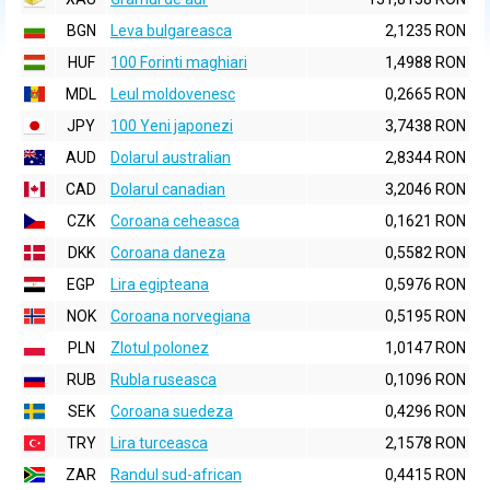
BGN
Leva bulgareasca
2,1235 RON
HUF
100 Forinti maghiari
1,4988 RON
MDL
Leul moldovenesc
0,2665 RON
JPY
100 Yeni japonezi
3,7438 RON
AUD
Dolarul australian
2,8344 RON
CAD
Dolarul canadian
3,2046 RON
CZK
Coroana ceheasca
0,1621 RON
DKK
Coroana daneza
0,5582 RON
EGP
Lira egipteana
0,5976 RON
NOK
Coroana norvegiana
0,5195 RON
PLN
Zlotul polonez
1,0147 RON
RUB
Rubla ruseasca
0,1096 RON
SEK
Coroana suedeza
0,4296 RON
TRY
Lira turceasca
2,1578 RON
ZAR
Randul sud-african
0,4415 RON