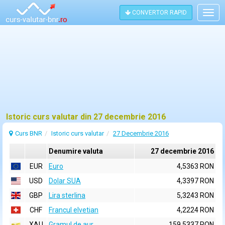
CONVERTOR RAPID
Togg
navig
Istoric curs valutar din 27 decembrie 2016
Curs BNR
Istoric curs valutar
27 Decembrie 2016
Denumire valuta
27 decembrie 2016
EUR
Euro
4,5363 RON
USD
Dolar SUA
4,3397 RON
GBP
Lira sterlina
5,3243 RON
CHF
Francul elvetian
4,2224 RON
XAU
Gramul de aur
159,5337 RON