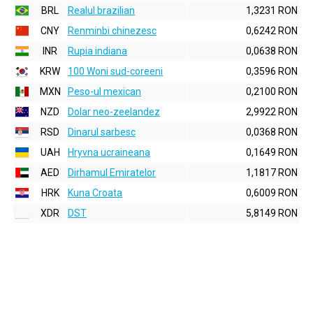
BRL
Realul brazilian
1,3231 RON
CNY
Renminbi chinezesc
0,6242 RON
INR
Rupia indiana
0,0638 RON
KRW
100 Woni sud-coreeni
0,3596 RON
MXN
Peso-ul mexican
0,2100 RON
NZD
Dolar neo-zeelandez
2,9922 RON
RSD
Dinarul sarbesc
0,0368 RON
UAH
Hryvna ucraineana
0,1649 RON
AED
Dirhamul Emiratelor
1,1817 RON
HRK
Kuna Croata
0,6009 RON
XDR
DST
5,8149 RON