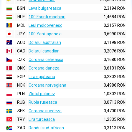
BGN
Leva bulgareasca
2,3194 RON
HUF
100 Forinti maghiari
1,4684 RON
MDL
Leul moldovenesc
0,2157 RON
JPY
100 Yeni japonezi
3,6990 RON
AUD
Dolarul australian
3,1198 RON
CAD
Dolarul canadian
3,2076 RON
CZK
Coroana ceheasca
0,1680 RON
DKK
Coroana daneza
0,6101 RON
EGP
Lira egipteana
0,2302 RON
NOK
Coroana norvegiana
0,4986 RON
PLN
Zlotul polonez
1,0302 RON
RUB
Rubla ruseasca
0,0713 RON
SEK
Coroana suedeza
0,4700 RON
TRY
Lira turceasca
1,2335 RON
ZAR
Randul sud-african
0,3113 RON