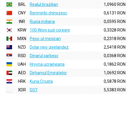
BRL
Realul brazilian
1,0960 RON
CNY
Renminbi chinezesc
0,6131 RON
INR
Rupia indiana
0,0595 RON
KRW
100 Woni sud-coreeni
0,3328 RON
MXN
Peso-ul mexican
0,2318 RON
NZD
Dolar neo-zeelandez
2,5418 RON
RSD
Dinarul sarbesc
0,0368 RON
UAH
Hryvna ucraineana
0,1862 RON
AED
Dirhamul Emiratelor
1,0692 RON
HRK
Kuna Croata
0,5878 RON
XDR
DST
5,5383 RON