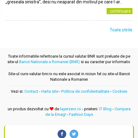
„greseala sinistra”, desi nu neaparat din motivul pe care l-ar..
..continuare
Toate stirile
Toate informatiile referitoare la cursul valutar BNR sunt preluate de pe
site-ul
Bancii Nationale a Romaniei (BNR)
si au caracter pur informativ.
Site-ul curs-valutar-bnr.ro nu este asociat in niciun fel cu site-ul Bancii
Nationale a Romaniei
Vezi si:
Contact
-
Harta site
-
Politica de confidentialitate
-
Cookies
un produs dezvoltat cu
de
layerzero.ro
- prieteni:
IT Blog
-
Cumpara
de la Emag!
-
Fashion Days