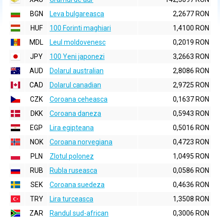
BGN
Leva bulgareasca
2,2677 RON
HUF
100 Forinti maghiari
1,4100 RON
MDL
Leul moldovenesc
0,2019 RON
JPY
100 Yeni japonezi
3,2663 RON
AUD
Dolarul australian
2,8086 RON
CAD
Dolarul canadian
2,9725 RON
CZK
Coroana ceheasca
0,1637 RON
DKK
Coroana daneza
0,5943 RON
EGP
Lira egipteana
0,5016 RON
NOK
Coroana norvegiana
0,4723 RON
PLN
Zlotul polonez
1,0495 RON
RUB
Rubla ruseasca
0,0586 RON
SEK
Coroana suedeza
0,4636 RON
TRY
Lira turceasca
1,3508 RON
ZAR
Randul sud-african
0,3006 RON