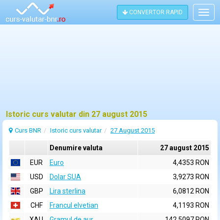
CONVERTOR RAPID
Togg
navig
Istoric curs valutar din 27 august 2015
Curs BNR
Istoric curs valutar
27 August 2015
Denumire valuta
27 august 2015
EUR
Euro
4,4353 RON
USD
Dolar SUA
3,9273 RON
GBP
Lira sterlina
6,0812 RON
CHF
Francul elvetian
4,1193 RON
XAU
Gramul de aur
142,5097 RON