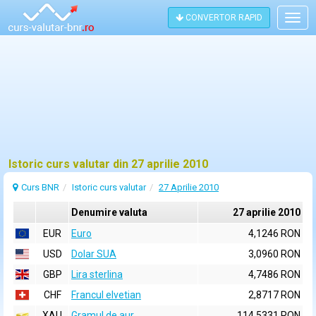
CONVERTOR RAPID
Togg
navig
Istoric curs valutar din 27 aprilie 2010
Curs BNR
Istoric curs valutar
27 Aprilie 2010
Denumire valuta
27 aprilie 2010
EUR
Euro
4,1246 RON
USD
Dolar SUA
3,0960 RON
GBP
Lira sterlina
4,7486 RON
CHF
Francul elvetian
2,8717 RON
XAU
Gramul de aur
114,5331 RON