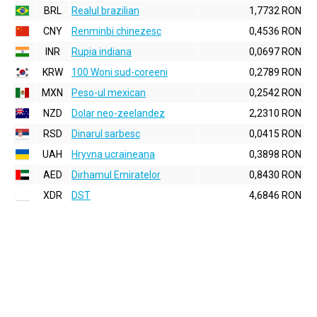
BRL
Realul brazilian
1,7732 RON
CNY
Renminbi chinezesc
0,4536 RON
INR
Rupia indiana
0,0697 RON
KRW
100 Woni sud-coreeni
0,2789 RON
MXN
Peso-ul mexican
0,2542 RON
NZD
Dolar neo-zeelandez
2,2310 RON
RSD
Dinarul sarbesc
0,0415 RON
UAH
Hryvna ucraineana
0,3898 RON
AED
Dirhamul Emiratelor
0,8430 RON
XDR
DST
4,6846 RON