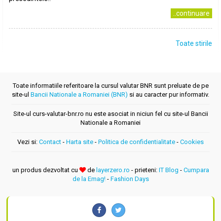
..continuare
Toate stirile
Toate informatiile referitoare la cursul valutar BNR sunt preluate de pe
site-ul
Bancii Nationale a Romaniei (BNR)
si au caracter pur informativ.
Site-ul curs-valutar-bnr.ro nu este asociat in niciun fel cu site-ul Bancii
Nationale a Romaniei
Vezi si:
Contact
-
Harta site
-
Politica de confidentialitate
-
Cookies
un produs dezvoltat cu
de
layerzero.ro
- prieteni:
IT Blog
-
Cumpara
de la Emag!
-
Fashion Days