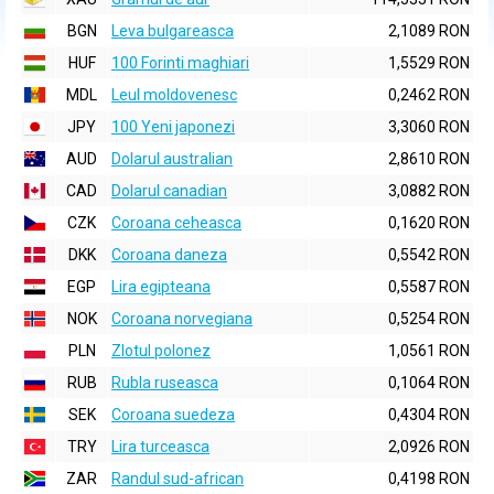
BGN
Leva bulgareasca
2,1089 RON
HUF
100 Forinti maghiari
1,5529 RON
MDL
Leul moldovenesc
0,2462 RON
JPY
100 Yeni japonezi
3,3060 RON
AUD
Dolarul australian
2,8610 RON
CAD
Dolarul canadian
3,0882 RON
CZK
Coroana ceheasca
0,1620 RON
DKK
Coroana daneza
0,5542 RON
EGP
Lira egipteana
0,5587 RON
NOK
Coroana norvegiana
0,5254 RON
PLN
Zlotul polonez
1,0561 RON
RUB
Rubla ruseasca
0,1064 RON
SEK
Coroana suedeza
0,4304 RON
TRY
Lira turceasca
2,0926 RON
ZAR
Randul sud-african
0,4198 RON