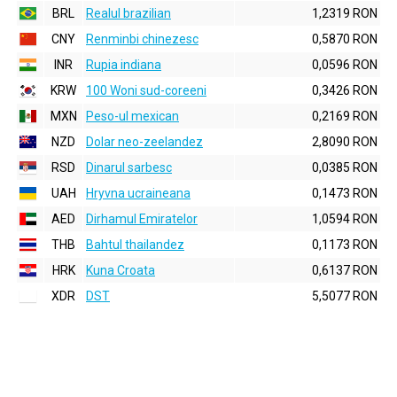
BRL
Realul brazilian
1,2319 RON
CNY
Renminbi chinezesc
0,5870 RON
INR
Rupia indiana
0,0596 RON
KRW
100 Woni sud-coreeni
0,3426 RON
MXN
Peso-ul mexican
0,2169 RON
NZD
Dolar neo-zeelandez
2,8090 RON
RSD
Dinarul sarbesc
0,0385 RON
UAH
Hryvna ucraineana
0,1473 RON
AED
Dirhamul Emiratelor
1,0594 RON
THB
Bahtul thailandez
0,1173 RON
HRK
Kuna Croata
0,6137 RON
XDR
DST
5,5077 RON