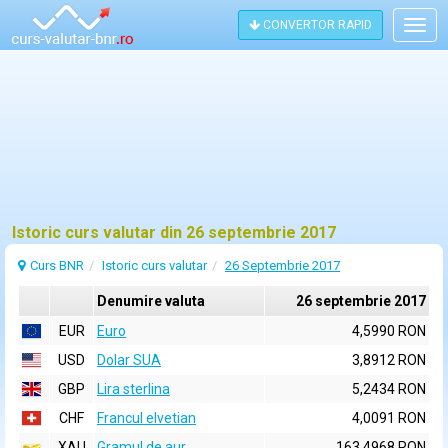
CONVERTOR RAPID
Togg
navig
Istoric curs valutar din 26 septembrie 2017
Curs BNR
Istoric curs valutar
26 Septembrie 2017
Denumire valuta
26 septembrie 2017
EUR
Euro
4,5990 RON
USD
Dolar SUA
3,8912 RON
GBP
Lira sterlina
5,2434 RON
CHF
Francul elvetian
4,0091 RON
XAU
Gramul de aur
163,4968 RON