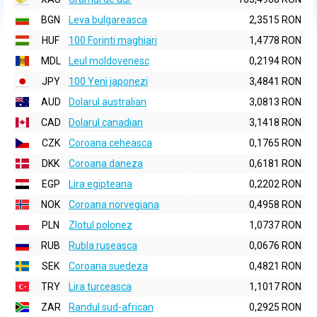
BGN
Leva bulgareasca
2,3515 RON
HUF
100 Forinti maghiari
1,4778 RON
MDL
Leul moldovenesc
0,2194 RON
JPY
100 Yeni japonezi
3,4841 RON
AUD
Dolarul australian
3,0813 RON
CAD
Dolarul canadian
3,1418 RON
CZK
Coroana ceheasca
0,1765 RON
DKK
Coroana daneza
0,6181 RON
EGP
Lira egipteana
0,2202 RON
NOK
Coroana norvegiana
0,4958 RON
PLN
Zlotul polonez
1,0737 RON
RUB
Rubla ruseasca
0,0676 RON
SEK
Coroana suedeza
0,4821 RON
TRY
Lira turceasca
1,1017 RON
ZAR
Randul sud-african
0,2925 RON