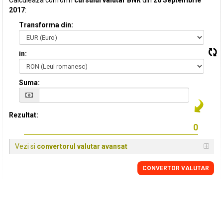
Calculeaza conform
cursului valutar BNR
din
26 Septembrie
2017
:
Transforma din:
in:
Suma:
Rezultat:
Vezi si
convertorul valutar avansat
CONVERTOR VALUTAR