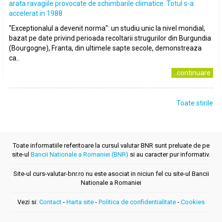
arata ravagiile provocate de schimbarile climatice. Totul s-a
accelerat in 1988
"Exceptionalul a devenit norma": un studiu unic la nivel mondial,
bazat pe date privind perioada recoltarii strugurilor din Burgundia
(Bourgogne), Franta, din ultimele sapte secole, demonstreaza
ca..
..continuare
Toate stirile
Toate informatiile referitoare la cursul valutar BNR sunt preluate de pe
site-ul
Bancii Nationale a Romaniei (BNR)
si au caracter pur informativ.
Site-ul curs-valutar-bnr.ro nu este asociat in niciun fel cu site-ul Bancii
Nationale a Romaniei
Vezi si:
Contact
-
Harta site
-
Politica de confidentialitate
-
Cookies