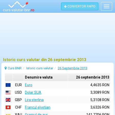
CONVERTOR RAPID
Togg
navig
Istoric curs valutar din 26 septembrie 2013
Curs BNR
Istoric curs valutar
26 Septembrie 2013
Denumire valuta
26 septembrie 2013
EUR
Euro
4,4635 RON
USD
Dolar SUA
3,3089 RON
GBP
Lira sterlina
5,3108 RON
CHF
Francul elvetian
3,6326 RON
XAU
Gramul de aur
141,7706 RON