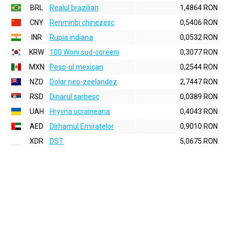
BRL
Realul brazilian
1,4864 RON
CNY
Renminbi chinezesc
0,5406 RON
INR
Rupia indiana
0,0532 RON
KRW
100 Woni sud-coreeni
0,3077 RON
MXN
Peso-ul mexican
0,2544 RON
NZD
Dolar neo-zeelandez
2,7447 RON
RSD
Dinarul sarbesc
0,0389 RON
UAH
Hryvna ucraineana
0,4043 RON
AED
Dirhamul Emiratelor
0,9010 RON
XDR
DST
5,0675 RON