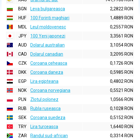
BGN
Leva bulgareasca
2,2822 RON
HUF
100 Forinti maghiari
1,4889 RON
MDL
Leul moldovenesc
0,2557 RON
JPY
100 Yeni japonezi
3,3561 RON
AUD
Dolarul australian
3,1054 RON
CAD
Dolarul canadian
3,2095 RON
CZK
Coroana ceheasca
0,1726 RON
DKK
Coroana daneza
0,5985 RON
EGP
Lira egipteana
0,4802 RON
NOK
Coroana norvegiana
0,5521 RON
PLN
Zlotul polonez
1,0566 RON
RUB
Rubla ruseasca
0,1028 RON
SEK
Coroana suedeza
0,5152 RON
TRY
Lira turceasca
1,6440 RON
ZAR
Randul sud-african
0,3314 RON