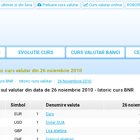
ultimei zi din luna
Preluare curs valutar
Curs valutar online
ROBOR
R
EVOLUTIE CURS
CURS
VALUTAR
BANCI
CE
ric curs valutar din 26 noiembrie 2010
urs BNR
Istoric curs valutar
26 Noiembrie 2010
sul valutar din data de 26 noiembrie 2010 - Istoric curs BNR
Simbol
Denumire valuta
26 noie
EUR
1
Euro
USD
1
Dolar SUA
GBP
1
Lira sterlina
CHF
1
Francul elvetian