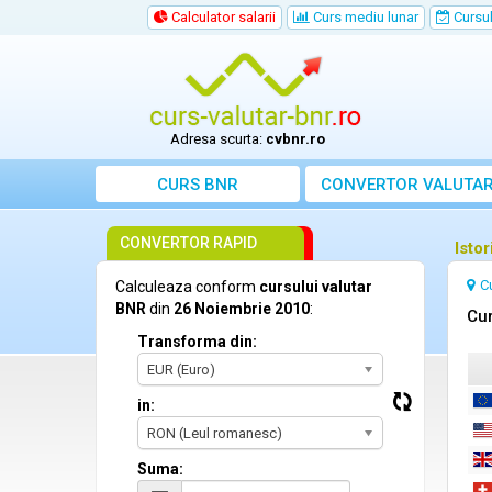
Calculator salarii
Curs mediu lunar
Cursul 
Adresa scurta:
cvbnr.ro
CURS BNR
CONVERTOR VALUTA
CONVERTOR RAPID
Isto
C
Calculeaza conform
cursului valutar
BNR
din
26 Noiembrie 2010
:
Cur
Transforma din:
EUR (Euro)
in:
RON (Leul romanesc)
Suma: