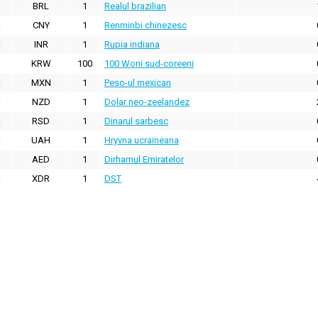
BRL
1
Realul brazilian
CNY
1
Renminbi chinezesc
INR
1
Rupia indiana
KRW
100
100 Woni sud-coreeni
MXN
1
Peso-ul mexican
NZD
1
Dolar neo-zeelandez
RSD
1
Dinarul sarbesc
UAH
1
Hryvna ucraineana
AED
1
Dirhamul Emiratelor
XDR
1
DST