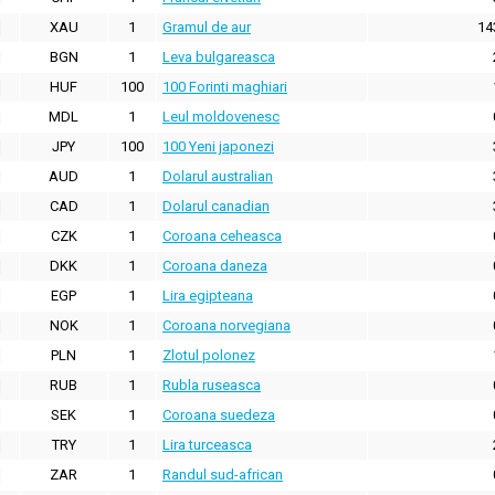
XAU
1
Gramul de aur
14
BGN
1
Leva bulgareasca
HUF
100
100 Forinti maghiari
MDL
1
Leul moldovenesc
JPY
100
100 Yeni japonezi
AUD
1
Dolarul australian
CAD
1
Dolarul canadian
CZK
1
Coroana ceheasca
DKK
1
Coroana daneza
EGP
1
Lira egipteana
NOK
1
Coroana norvegiana
PLN
1
Zlotul polonez
RUB
1
Rubla ruseasca
SEK
1
Coroana suedeza
TRY
1
Lira turceasca
ZAR
1
Randul sud-african