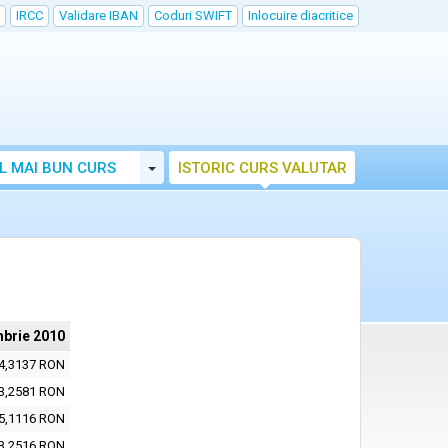
IRCC
Validare IBAN
Coduri SWIFT
Inlocuire diacritice
Toggle Dropdown
L MAI BUN CURS
ISTORIC CURS VALUTAR
mbrie 2010
4,3137 RON
3,2581 RON
5,1116 RON
3,2516 RON