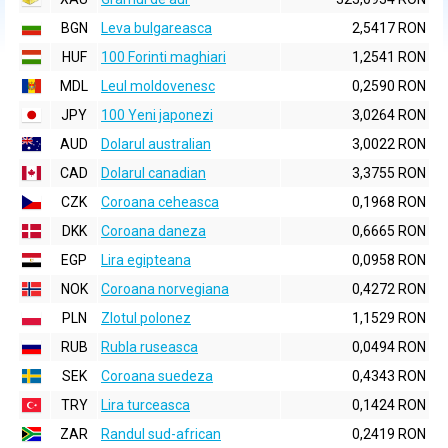
BGN
Leva bulgareasca
2,5417 RON
HUF
100 Forinti maghiari
1,2541 RON
MDL
Leul moldovenesc
0,2590 RON
JPY
100 Yeni japonezi
3,0264 RON
AUD
Dolarul australian
3,0022 RON
CAD
Dolarul canadian
3,3755 RON
CZK
Coroana ceheasca
0,1968 RON
DKK
Coroana daneza
0,6665 RON
EGP
Lira egipteana
0,0958 RON
NOK
Coroana norvegiana
0,4272 RON
PLN
Zlotul polonez
1,1529 RON
RUB
Rubla ruseasca
0,0494 RON
SEK
Coroana suedeza
0,4343 RON
TRY
Lira turceasca
0,1424 RON
ZAR
Randul sud-african
0,2419 RON