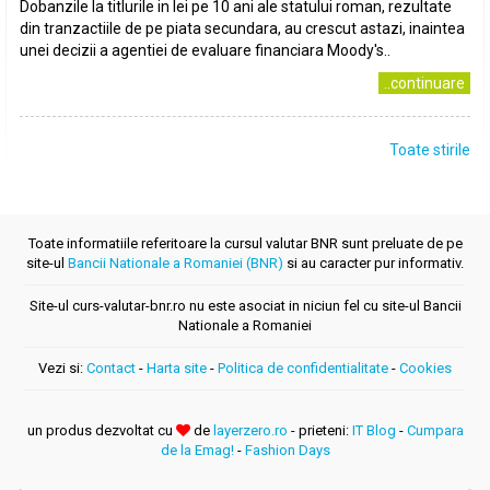
Dobanzile la titlurile in lei pe 10 ani ale statului roman, rezultate
din tranzactiile de pe piata secundara, au crescut astazi, inaintea
unei decizii a agentiei de evaluare financiara Moody's..
..continuare
Toate stirile
Toate informatiile referitoare la cursul valutar BNR sunt preluate de pe
site-ul
Bancii Nationale a Romaniei (BNR)
si au caracter pur informativ.
Site-ul curs-valutar-bnr.ro nu este asociat in niciun fel cu site-ul Bancii
Nationale a Romaniei
Vezi si:
Contact
-
Harta site
-
Politica de confidentialitate
-
Cookies
un produs dezvoltat cu
de
layerzero.ro
- prieteni:
IT Blog
-
Cumpara
de la Emag!
-
Fashion Days