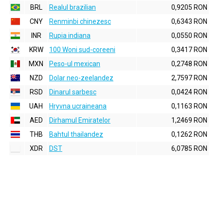
BRL
Realul brazilian
0,9205 RON
CNY
Renminbi chinezesc
0,6343 RON
INR
Rupia indiana
0,0550 RON
KRW
100 Woni sud-coreeni
0,3417 RON
MXN
Peso-ul mexican
0,2748 RON
NZD
Dolar neo-zeelandez
2,7597 RON
RSD
Dinarul sarbesc
0,0424 RON
UAH
Hryvna ucraineana
0,1163 RON
AED
Dirhamul Emiratelor
1,2469 RON
THB
Bahtul thailandez
0,1262 RON
XDR
DST
6,0785 RON