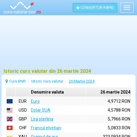
CONVERTOR RAPID
Togg
navig
Istoric curs valutar din 26 martie 2024
Curs BNR
Istoric curs valutar
26 Martie 2024
Denumire valuta
26 martie 2024
EUR
Euro
4,9712 RON
USD
Dolar SUA
4,5788 RON
GBP
Lira sterlina
5,7966 RON
CHF
Francul elvetian
5,0833 RON
XAU
Gramul de aur
323,0934 RON