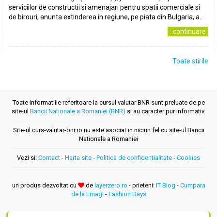
serviciilor de constructii si amenajari pentru spatii comerciale si
de birouri, anunta extinderea in regiune, pe piata din Bulgaria, a..
..continuare
Toate stirile
Toate informatiile referitoare la cursul valutar BNR sunt preluate de pe
site-ul
Bancii Nationale a Romaniei (BNR)
si au caracter pur informativ.
Site-ul curs-valutar-bnr.ro nu este asociat in niciun fel cu site-ul Bancii
Nationale a Romaniei
Vezi si:
Contact
-
Harta site
-
Politica de confidentialitate
-
Cookies
un produs dezvoltat cu
de
layerzero.ro
- prieteni:
IT Blog
-
Cumpara
de la Emag!
-
Fashion Days