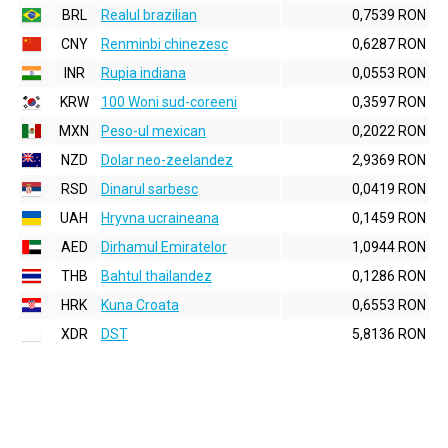
BRL
Realul brazilian
0,7539 RON
CNY
Renminbi chinezesc
0,6287 RON
INR
Rupia indiana
0,0553 RON
KRW
100 Woni sud-coreeni
0,3597 RON
MXN
Peso-ul mexican
0,2022 RON
NZD
Dolar neo-zeelandez
2,9369 RON
RSD
Dinarul sarbesc
0,0419 RON
UAH
Hryvna ucraineana
0,1459 RON
AED
Dirhamul Emiratelor
1,0944 RON
THB
Bahtul thailandez
0,1286 RON
HRK
Kuna Croata
0,6553 RON
XDR
DST
5,8136 RON