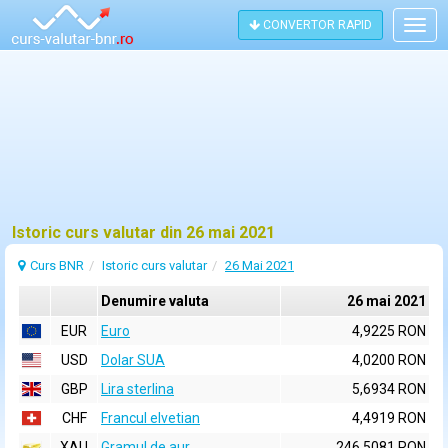
CONVERTOR RAPID
Togg
navig
Istoric curs valutar din 26 mai 2021
Curs BNR
Istoric curs valutar
26 Mai 2021
Denumire valuta
26 mai 2021
EUR
Euro
4,9225 RON
USD
Dolar SUA
4,0200 RON
GBP
Lira sterlina
5,6934 RON
CHF
Francul elvetian
4,4919 RON
XAU
Gramul de aur
246,5081 RON