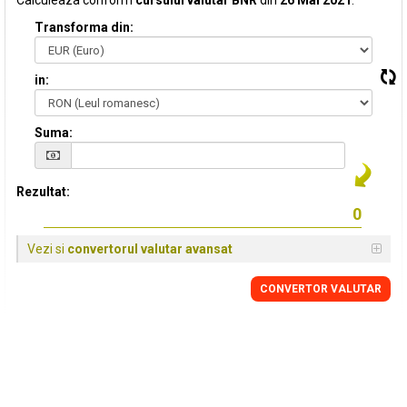
Calculeaza conform
cursului valutar BNR
din
26 Mai 2021
:
Transforma din:
in:
Suma:
Rezultat:
Vezi si
convertorul valutar avansat
CONVERTOR VALUTAR