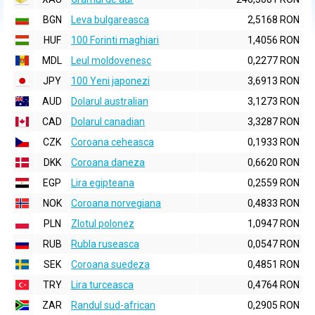
BGN
Leva bulgareasca
2,5168 RON
HUF
100 Forinti maghiari
1,4056 RON
MDL
Leul moldovenesc
0,2277 RON
JPY
100 Yeni japonezi
3,6913 RON
AUD
Dolarul australian
3,1273 RON
CAD
Dolarul canadian
3,3287 RON
CZK
Coroana ceheasca
0,1933 RON
DKK
Coroana daneza
0,6620 RON
EGP
Lira egipteana
0,2559 RON
NOK
Coroana norvegiana
0,4833 RON
PLN
Zlotul polonez
1,0947 RON
RUB
Rubla ruseasca
0,0547 RON
SEK
Coroana suedeza
0,4851 RON
TRY
Lira turceasca
0,4764 RON
ZAR
Randul sud-african
0,2905 RON