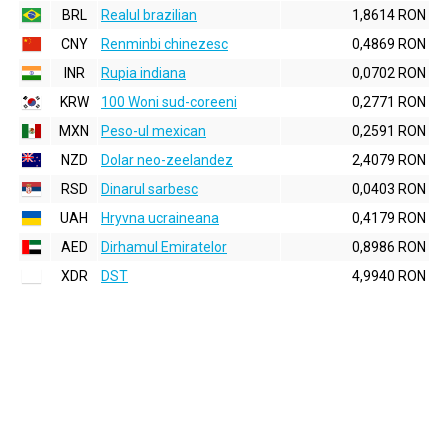
BRL
Realul brazilian
1,8614 RON
CNY
Renminbi chinezesc
0,4869 RON
INR
Rupia indiana
0,0702 RON
KRW
100 Woni sud-coreeni
0,2771 RON
MXN
Peso-ul mexican
0,2591 RON
NZD
Dolar neo-zeelandez
2,4079 RON
RSD
Dinarul sarbesc
0,0403 RON
UAH
Hryvna ucraineana
0,4179 RON
AED
Dirhamul Emiratelor
0,8986 RON
XDR
DST
4,9940 RON