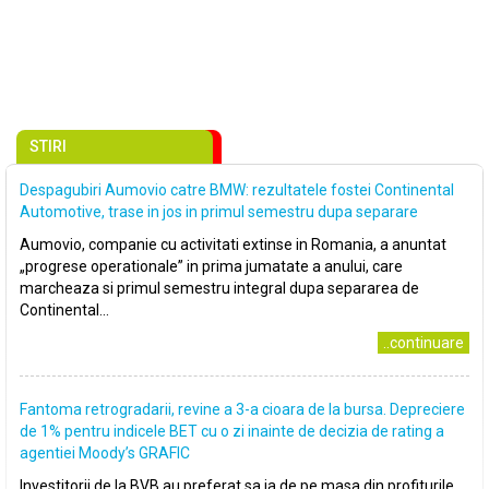
STIRI
Despagubiri Aumovio catre BMW: rezultatele fostei Continental
Automotive, trase in jos in primul semestru dupa separare
Aumovio, companie cu activitati extinse in Romania, a anuntat
„progrese operationale” in prima jumatate a anului, care
marcheaza si primul semestru integral dupa separarea de
Continental...
..continuare
Fantoma retrogradarii, revine a 3-a cioara de la bursa. Depreciere
de 1% pentru indicele BET cu o zi inainte de decizia de rating a
agentiei Moody’s GRAFIC
Investitorii de la BVB au preferat sa ia de pe masa din profiturile