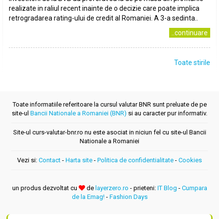
realizate in raliul recent inainte de o decizie care poate implica
retrogradarea rating-ului de credit al Romaniei. A 3-a sedinta..
..continuare
Toate stirile
Toate informatiile referitoare la cursul valutar BNR sunt preluate de pe
site-ul
Bancii Nationale a Romaniei (BNR)
si au caracter pur informativ.
Site-ul curs-valutar-bnr.ro nu este asociat in niciun fel cu site-ul Bancii
Nationale a Romaniei
Vezi si:
Contact
-
Harta site
-
Politica de confidentialitate
-
Cookies
un produs dezvoltat cu
de
layerzero.ro
- prieteni:
IT Blog
-
Cumpara
de la Emag!
-
Fashion Days