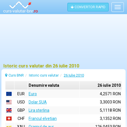
CONVERTOR RAPID
Togg
navig
Istoric curs valutar din 26 iulie 2010
Curs BNR
Istoric curs valutar
26 Iulie 2010
Denumire valuta
26 iulie 2010
EUR
Euro
4,2571 RON
USD
Dolar SUA
3,3003 RON
GBP
Lira sterlina
5,1118 RON
CHF
Francul elvetian
3,1352 RON
XAU
Gramul de aur
126,0453 RON