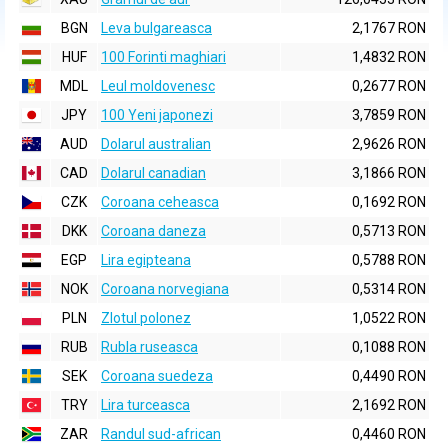
BGN
Leva bulgareasca
2,1767 RON
HUF
100 Forinti maghiari
1,4832 RON
MDL
Leul moldovenesc
0,2677 RON
JPY
100 Yeni japonezi
3,7859 RON
AUD
Dolarul australian
2,9626 RON
CAD
Dolarul canadian
3,1866 RON
CZK
Coroana ceheasca
0,1692 RON
DKK
Coroana daneza
0,5713 RON
EGP
Lira egipteana
0,5788 RON
NOK
Coroana norvegiana
0,5314 RON
PLN
Zlotul polonez
1,0522 RON
RUB
Rubla ruseasca
0,1088 RON
SEK
Coroana suedeza
0,4490 RON
TRY
Lira turceasca
2,1692 RON
ZAR
Randul sud-african
0,4460 RON