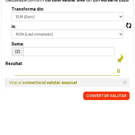
Calculeaza conform
cursului valutar BNR
din
26 Februarie 2020
:
Transforma din:
in:
Suma:
Rezultat:
Vezi si
convertorul valutar avansat
CONVERTOR VALUTAR