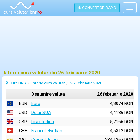
CONVERTOR RAPID
Togg
navig
Istoric curs valutar din 26 februarie 2020
Curs BNR
Istoric curs valutar
26 Februarie 2020
Denumire valuta
26 februarie 2020
EUR
Euro
4,8074 RON
USD
Dolar SUA
4,4186 RON
GBP
Lira sterlina
5,7166 RON
CHF
Francul elvetian
4,5312 RON
XAU
Gramul de aur
234,1367 RON