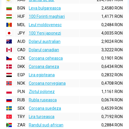
BGN
Leva bulgareasca
2,4580 RON
HUF
100 Forinti maghiari
1,4171 RON
MDL
Leul moldovenesc
0,2484 RON
JPY
100 Yeni japonezi
4,0035 RON
AUD
Dolarul australian
2,9024 RON
CAD
Dolarul canadian
3,3222 RON
CZK
Coroana ceheasca
0,1901 RON
DKK
Coroana daneza
0,6434 RON
EGP
Lira egipteana
0,2832 RON
NOK
Coroana norvegiana
0,4708 RON
PLN
Zlotul polonez
1,1161 RON
RUB
Rubla ruseasca
0,0674 RON
SEK
Coroana suedeza
0,4539 RON
TRY
Lira turceasca
0,7192 RON
ZAR
Randul sud-african
0,2884 RON