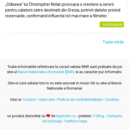
„Odiseea” lui Christopher Nolan provoaca o crestere a cererii
pentru calatorii catre destinatii din Grecia, potrivit datelor privind
rezervarile, confirmand influenta tot mai mare a filmelor..
..continuare
Toate stirile
Toate informatiile referitoare la cursul valutar BNR sunt preluate de pe
site-ul
Bancii Nationale a Romaniei (BNR)
si au caracter pur informativ.
Site-ul curs-valutar-bnr.ro nu este asociat in niciun fel cu site-ul Bancii
Nationale a Romaniei
Vezi si:
Contact
-
Harta site
-
Politica de confidentialitate
-
Cookies
un produs dezvoltat cu
de
layerzero.ro
- prieteni:
IT Blog
-
Cumpara
de la Emag!
-
Fashion Days