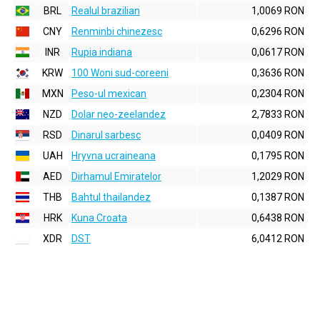
BRL
Realul brazilian
1,0069 RON
CNY
Renminbi chinezesc
0,6296 RON
INR
Rupia indiana
0,0617 RON
KRW
100 Woni sud-coreeni
0,3636 RON
MXN
Peso-ul mexican
0,2304 RON
NZD
Dolar neo-zeelandez
2,7833 RON
RSD
Dinarul sarbesc
0,0409 RON
UAH
Hryvna ucraineana
0,1795 RON
AED
Dirhamul Emiratelor
1,2029 RON
THB
Bahtul thailandez
0,1387 RON
HRK
Kuna Croata
0,6438 RON
XDR
DST
6,0412 RON