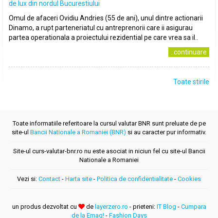
de lux din nordul Bucurestiului
Omul de afaceri Ovidiu Andries (55 de ani), unul dintre actionarii
Dinamo, a rupt parteneriatul cu antreprenorii care ii asigurau
partea operationala a proiectului rezidential pe care vrea sa il..
..continuare
Toate stirile
Toate informatiile referitoare la cursul valutar BNR sunt preluate de pe
site-ul
Bancii Nationale a Romaniei (BNR)
si au caracter pur informativ.
Site-ul curs-valutar-bnr.ro nu este asociat in niciun fel cu site-ul Bancii
Nationale a Romaniei
Vezi si:
Contact
-
Harta site
-
Politica de confidentialitate
-
Cookies
un produs dezvoltat cu
de
layerzero.ro
- prieteni:
IT Blog
-
Cumpara
de la Emag!
-
Fashion Days