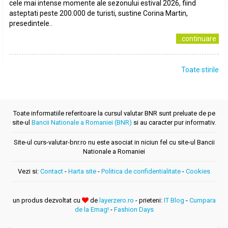
cele mai intense momente ale sezonului estival 2026, fiind
asteptati peste 200.000 de turisti, sustine Corina Martin,
presedintele..
..continuare
Toate stirile
Toate informatiile referitoare la cursul valutar BNR sunt preluate de pe
site-ul
Bancii Nationale a Romaniei (BNR)
si au caracter pur informativ.
Site-ul curs-valutar-bnr.ro nu este asociat in niciun fel cu site-ul Bancii
Nationale a Romaniei
Vezi si:
Contact
-
Harta site
-
Politica de confidentialitate
-
Cookies
un produs dezvoltat cu
de
layerzero.ro
- prieteni:
IT Blog
-
Cumpara
de la Emag!
-
Fashion Days