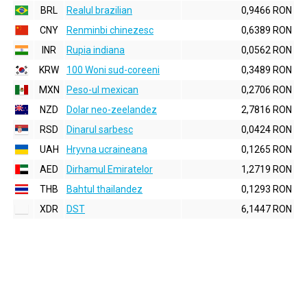
BRL
Realul brazilian
0,9466 RON
CNY
Renminbi chinezesc
0,6389 RON
INR
Rupia indiana
0,0562 RON
KRW
100 Woni sud-coreeni
0,3489 RON
MXN
Peso-ul mexican
0,2706 RON
NZD
Dolar neo-zeelandez
2,7816 RON
RSD
Dinarul sarbesc
0,0424 RON
UAH
Hryvna ucraineana
0,1265 RON
AED
Dirhamul Emiratelor
1,2719 RON
THB
Bahtul thailandez
0,1293 RON
XDR
DST
6,1447 RON