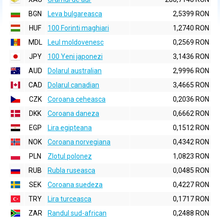
BGN
Leva bulgareasca
2,5399 RON
HUF
100 Forinti maghiari
1,2740 RON
MDL
Leul moldovenesc
0,2569 RON
JPY
100 Yeni japonezi
3,1436 RON
AUD
Dolarul australian
2,9996 RON
CAD
Dolarul canadian
3,4665 RON
CZK
Coroana ceheasca
0,2036 RON
DKK
Coroana daneza
0,6662 RON
EGP
Lira egipteana
0,1512 RON
NOK
Coroana norvegiana
0,4342 RON
PLN
Zlotul polonez
1,0823 RON
RUB
Rubla ruseasca
0,0485 RON
SEK
Coroana suedeza
0,4227 RON
TRY
Lira turceasca
0,1717 RON
ZAR
Randul sud-african
0,2488 RON