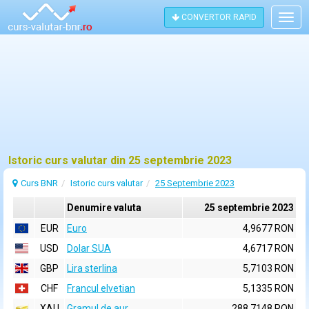
CONVERTOR RAPID
Togg
navig
Istoric curs valutar din 25 septembrie 2023
Curs BNR
Istoric curs valutar
25 Septembrie 2023
Denumire valuta
25 septembrie 2023
EUR
Euro
4,9677 RON
USD
Dolar SUA
4,6717 RON
GBP
Lira sterlina
5,7103 RON
CHF
Francul elvetian
5,1335 RON
XAU
Gramul de aur
288,7148 RON