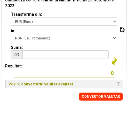
Calculeaza conform
cursului valutar BNR
din
25 Octombrie
2022
:
Transforma din:
in:
Suma:
Rezultat:
Vezi si
convertorul valutar avansat
CONVERTOR VALUTAR