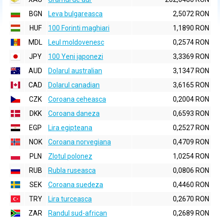
BGN
Leva bulgareasca
2,5072 RON
HUF
100 Forinti maghiari
1,1890 RON
MDL
Leul moldovenesc
0,2574 RON
JPY
100 Yeni japonezi
3,3369 RON
AUD
Dolarul australian
3,1347 RON
CAD
Dolarul canadian
3,6165 RON
CZK
Coroana ceheasca
0,2004 RON
DKK
Coroana daneza
0,6593 RON
EGP
Lira egipteana
0,2527 RON
NOK
Coroana norvegiana
0,4709 RON
PLN
Zlotul polonez
1,0254 RON
RUB
Rubla ruseasca
0,0806 RON
SEK
Coroana suedeza
0,4460 RON
TRY
Lira turceasca
0,2670 RON
ZAR
Randul sud-african
0,2689 RON