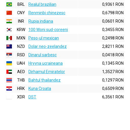
BRL
Realul brazilian
0,9361 RON
CNY
Renminbi chinezesc
0,6798 RON
INR
Rupia indiana
0,0601 RON
KRW
100 Woni sud-coreeni
0,3455 RON
MXN
Peso-ul mexican
0,2498 RON
NZD
Dolar neo-zeelandez
2,8211 RON
RSD
Dinarul sarbesc
0,0418 RON
UAH
Hryvna ucraineana
0,1345 RON
AED
Dirhamul Emiratelor
1,3527 RON
THB
Bahtul thailandez
0,1297 RON
HRK
Kuna Croata
0,6509 RON
XDR
DST
6,3561 RON