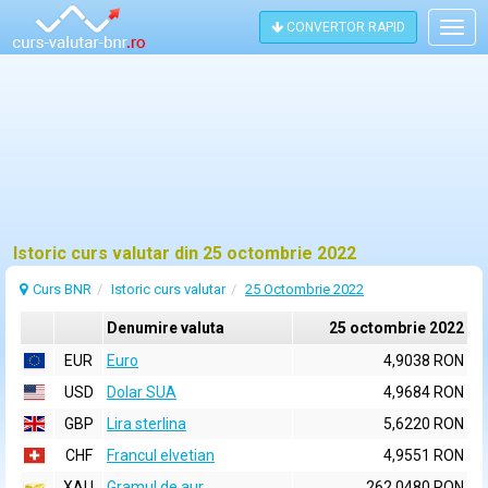
CONVERTOR RAPID
Togg
navig
Istoric curs valutar din 25 octombrie 2022
Curs BNR
Istoric curs valutar
25 Octombrie 2022
Denumire valuta
25 octombrie 2022
EUR
Euro
4,9038 RON
USD
Dolar SUA
4,9684 RON
GBP
Lira sterlina
5,6220 RON
CHF
Francul elvetian
4,9551 RON
XAU
Gramul de aur
262,0480 RON