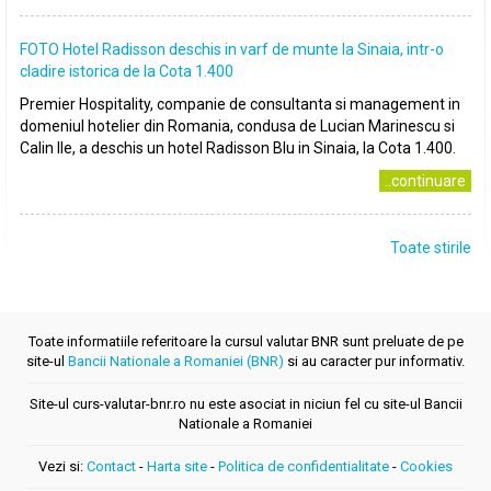
FOTO Hotel Radisson deschis in varf de munte la Sinaia, intr-o
cladire istorica de la Cota 1.400
Premier Hospitality, companie de consultanta si management in
domeniul hotelier din Romania, condusa de Lucian Marinescu si
Calin Ile, a deschis un hotel Radisson Blu in Sinaia, la Cota 1.400.
..continuare
Toate stirile
Toate informatiile referitoare la cursul valutar BNR sunt preluate de pe
site-ul
Bancii Nationale a Romaniei (BNR)
si au caracter pur informativ.
Site-ul curs-valutar-bnr.ro nu este asociat in niciun fel cu site-ul Bancii
Nationale a Romaniei
Vezi si:
Contact
-
Harta site
-
Politica de confidentialitate
-
Cookies