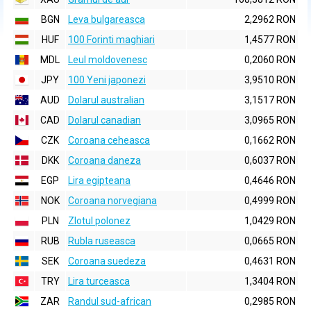
BGN
Leva bulgareasca
2,2962 RON
HUF
100 Forinti maghiari
1,4577 RON
MDL
Leul moldovenesc
0,2060 RON
JPY
100 Yeni japonezi
3,9510 RON
AUD
Dolarul australian
3,1517 RON
CAD
Dolarul canadian
3,0965 RON
CZK
Coroana ceheasca
0,1662 RON
DKK
Coroana daneza
0,6037 RON
EGP
Lira egipteana
0,4646 RON
NOK
Coroana norvegiana
0,4999 RON
PLN
Zlotul polonez
1,0429 RON
RUB
Rubla ruseasca
0,0665 RON
SEK
Coroana suedeza
0,4631 RON
TRY
Lira turceasca
1,3404 RON
ZAR
Randul sud-african
0,2985 RON