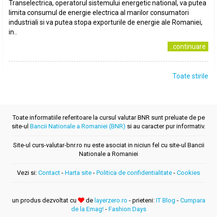
Transelectrica, operatorul sistemului energetic national, va putea
limita consumul de energie electrica al marilor consumatori
industriali si va putea stopa exporturile de energie ale Romaniei,
in..
..continuare
Toate stirile
Toate informatiile referitoare la cursul valutar BNR sunt preluate de pe
site-ul
Bancii Nationale a Romaniei (BNR)
si au caracter pur informativ.
Site-ul curs-valutar-bnr.ro nu este asociat in niciun fel cu site-ul Bancii
Nationale a Romaniei
Vezi si:
Contact
-
Harta site
-
Politica de confidentialitate
-
Cookies
un produs dezvoltat cu
de
layerzero.ro
- prieteni:
IT Blog
-
Cumpara
de la Emag!
-
Fashion Days