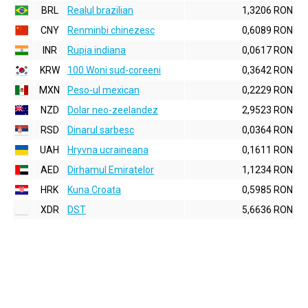
BRL
Realul brazilian
1,3206 RON
CNY
Renminbi chinezesc
0,6089 RON
INR
Rupia indiana
0,0617 RON
KRW
100 Woni sud-coreeni
0,3642 RON
MXN
Peso-ul mexican
0,2229 RON
NZD
Dolar neo-zeelandez
2,9523 RON
RSD
Dinarul sarbesc
0,0364 RON
UAH
Hryvna ucraineana
0,1611 RON
AED
Dirhamul Emiratelor
1,1234 RON
HRK
Kuna Croata
0,5985 RON
XDR
DST
5,6636 RON