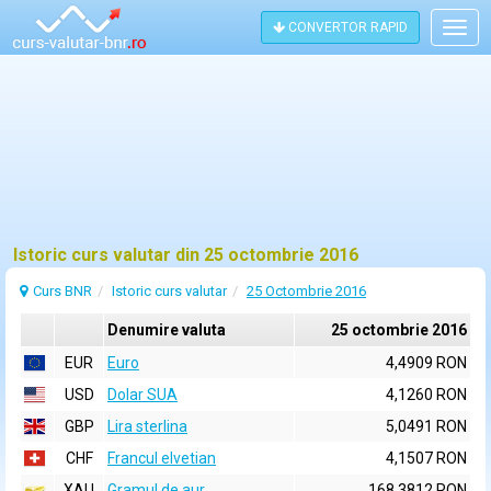
CONVERTOR RAPID
Togg
navig
Istoric curs valutar din 25 octombrie 2016
Curs BNR
Istoric curs valutar
25 Octombrie 2016
Denumire valuta
25 octombrie 2016
EUR
Euro
4,4909 RON
USD
Dolar SUA
4,1260 RON
GBP
Lira sterlina
5,0491 RON
CHF
Francul elvetian
4,1507 RON
XAU
Gramul de aur
168,3812 RON