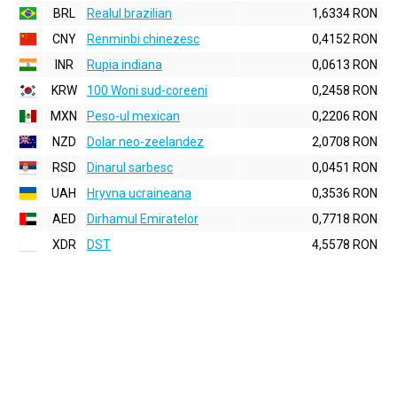
BRL
Realul brazilian
1,6334 RON
CNY
Renminbi chinezesc
0,4152 RON
INR
Rupia indiana
0,0613 RON
KRW
100 Woni sud-coreeni
0,2458 RON
MXN
Peso-ul mexican
0,2206 RON
NZD
Dolar neo-zeelandez
2,0708 RON
RSD
Dinarul sarbesc
0,0451 RON
UAH
Hryvna ucraineana
0,3536 RON
AED
Dirhamul Emiratelor
0,7718 RON
XDR
DST
4,5578 RON