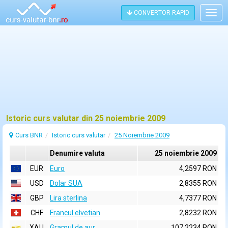
CONVERTOR RAPID
Togg
navig
Istoric curs valutar din 25 noiembrie 2009
Curs BNR
Istoric curs valutar
25 Noiembrie 2009
Denumire valuta
25 noiembrie 2009
EUR
Euro
4,2597 RON
USD
Dolar SUA
2,8355 RON
GBP
Lira sterlina
4,7377 RON
CHF
Francul elvetian
2,8232 RON
XAU
Gramul de aur
107,2234 RON