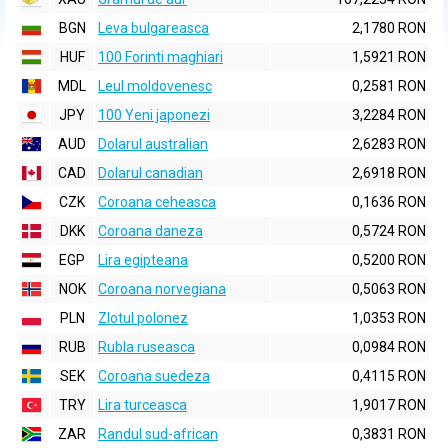
BGN
Leva bulgareasca
2,1780 RON
HUF
100 Forinti maghiari
1,5921 RON
MDL
Leul moldovenesc
0,2581 RON
JPY
100 Yeni japonezi
3,2284 RON
AUD
Dolarul australian
2,6283 RON
CAD
Dolarul canadian
2,6918 RON
CZK
Coroana ceheasca
0,1636 RON
DKK
Coroana daneza
0,5724 RON
EGP
Lira egipteana
0,5200 RON
NOK
Coroana norvegiana
0,5063 RON
PLN
Zlotul polonez
1,0353 RON
RUB
Rubla ruseasca
0,0984 RON
SEK
Coroana suedeza
0,4115 RON
TRY
Lira turceasca
1,9017 RON
ZAR
Randul sud-african
0,3831 RON