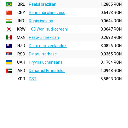
BRL
Realul brazilian
1,2805 RON
CNY
Renminbi chinezesc
0,6473 RON
INR
Rupia indiana
0,0644 RON
KRW
100 Woni sud-coreeni
0,3647 RON
MXN
Peso-ul mexican
0,2693 RON
NZD
Dolar neo-zeelandez
3,0826 RON
RSD
Dinarul sarbesc
0,0365 RON
UAH
Hryvna ucraineana
0,1704 RON
AED
Dirhamul Emiratelor
1,0948 RON
XDR
DST
5,5893 RON