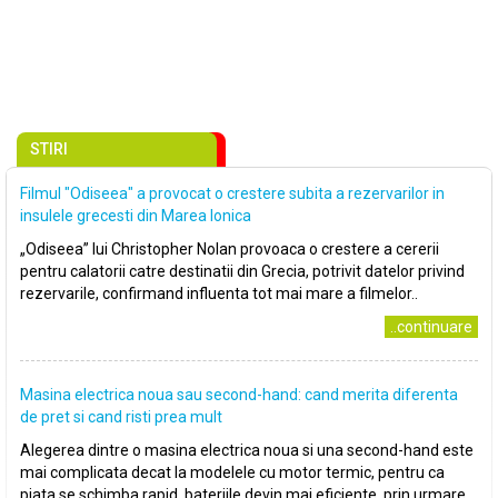
STIRI
Filmul "Odiseea" a provocat o crestere subita a rezervarilor in
insulele grecesti din Marea Ionica
„Odiseea” lui Christopher Nolan provoaca o crestere a cererii
pentru calatorii catre destinatii din Grecia, potrivit datelor privind
rezervarile, confirmand influenta tot mai mare a filmelor..
..continuare
Masina electrica noua sau second-hand: cand merita diferenta
de pret si cand risti prea mult
Alegerea dintre o masina electrica noua si una second-hand este
mai complicata decat la modelele cu motor termic, pentru ca
piata se schimba rapid, bateriile devin mai eficiente, prin urmare