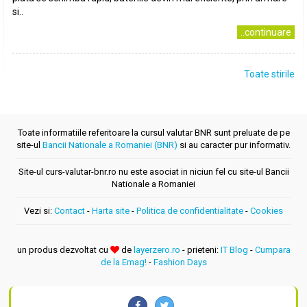
si..
..continuare
Toate stirile
Toate informatiile referitoare la cursul valutar BNR sunt preluate de pe
site-ul
Bancii Nationale a Romaniei (BNR)
si au caracter pur informativ.
Site-ul curs-valutar-bnr.ro nu este asociat in niciun fel cu site-ul Bancii
Nationale a Romaniei
Vezi si:
Contact
-
Harta site
-
Politica de confidentialitate
-
Cookies
un produs dezvoltat cu
de
layerzero.ro
- prieteni:
IT Blog
-
Cumpara
de la Emag!
-
Fashion Days