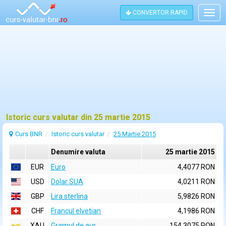
CONVERTOR RAPID
Togg
navig
Istoric curs valutar din 25 martie 2015
Curs BNR
Istoric curs valutar
25 Martie 2015
Denumire valuta
25 martie 2015
EUR
Euro
4,4077 RON
USD
Dolar SUA
4,0211 RON
GBP
Lira sterlina
5,9826 RON
CHF
Francul elvetian
4,1986 RON
XAU
Gramul de aur
154,3075 RON