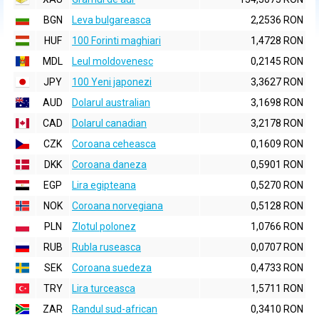
BGN
Leva bulgareasca
2,2536 RON
HUF
100 Forinti maghiari
1,4728 RON
MDL
Leul moldovenesc
0,2145 RON
JPY
100 Yeni japonezi
3,3627 RON
AUD
Dolarul australian
3,1698 RON
CAD
Dolarul canadian
3,2178 RON
CZK
Coroana ceheasca
0,1609 RON
DKK
Coroana daneza
0,5901 RON
EGP
Lira egipteana
0,5270 RON
NOK
Coroana norvegiana
0,5128 RON
PLN
Zlotul polonez
1,0766 RON
RUB
Rubla ruseasca
0,0707 RON
SEK
Coroana suedeza
0,4733 RON
TRY
Lira turceasca
1,5711 RON
ZAR
Randul sud-african
0,3410 RON