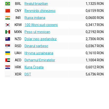
BRL
Realul brazilian
1,1325 RON
CNY
Renminbi chinezesc
0,6159 RON
INR
Rupia indiana
0,0600 RON
KRW
100 Woni sud-coreeni
0,3417 RON
MXN
Peso-ul mexican
0,2192 RON
NZD
Dolar neo-zeelandez
2,7306 RON
RSD
Dinarul sarbesc
0,0367 RON
UAH
Hryvna ucraineana
0,1610 RON
AED
Dirhamul Emiratelor
1,1004 RON
HRK
Kuna Croata
0,6012 RON
XDR
DST
5,6736 RON