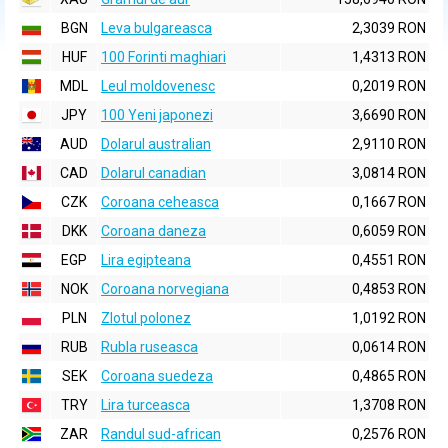
BGN
Leva bulgareasca
2,3039 RON
HUF
100 Forinti maghiari
1,4313 RON
MDL
Leul moldovenesc
0,2019 RON
JPY
100 Yeni japonezi
3,6690 RON
AUD
Dolarul australian
2,9110 RON
CAD
Dolarul canadian
3,0814 RON
CZK
Coroana ceheasca
0,1667 RON
DKK
Coroana daneza
0,6059 RON
EGP
Lira egipteana
0,4551 RON
NOK
Coroana norvegiana
0,4853 RON
PLN
Zlotul polonez
1,0192 RON
RUB
Rubla ruseasca
0,0614 RON
SEK
Coroana suedeza
0,4865 RON
TRY
Lira turceasca
1,3708 RON
ZAR
Randul sud-african
0,2576 RON