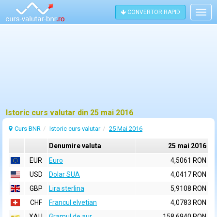
CONVERTOR RAPID
Togg
navig
Istoric curs valutar din 25 mai 2016
Curs BNR
Istoric curs valutar
25 Mai 2016
Denumire valuta
25 mai 2016
EUR
Euro
4,5061 RON
USD
Dolar SUA
4,0417 RON
GBP
Lira sterlina
5,9108 RON
CHF
Francul elvetian
4,0783 RON
XAU
Gramul de aur
158,6940 RON