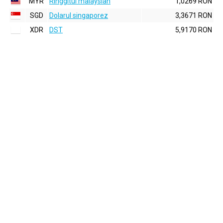
MYR
Ringgitul malaysian
1,0269 RON
SGD
Dolarul singaporez
3,3671 RON
XDR
DST
5,9170 RON