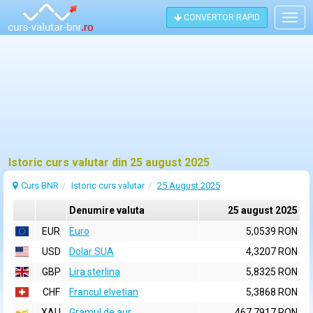
CONVERTOR RAPID
Togg
navig
Istoric curs valutar din 25 august 2025
Curs BNR
Istoric curs valutar
25 August 2025
Denumire valuta
25 august 2025
EUR
Euro
5,0539 RON
USD
Dolar SUA
4,3207 RON
GBP
Lira sterlina
5,8325 RON
CHF
Francul elvetian
5,3868 RON
XAU
Gramul de aur
467,7917 RON