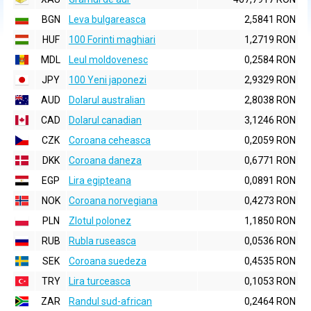
BGN
Leva bulgareasca
2,5841 RON
HUF
100 Forinti maghiari
1,2719 RON
MDL
Leul moldovenesc
0,2584 RON
JPY
100 Yeni japonezi
2,9329 RON
AUD
Dolarul australian
2,8038 RON
CAD
Dolarul canadian
3,1246 RON
CZK
Coroana ceheasca
0,2059 RON
DKK
Coroana daneza
0,6771 RON
EGP
Lira egipteana
0,0891 RON
NOK
Coroana norvegiana
0,4273 RON
PLN
Zlotul polonez
1,1850 RON
RUB
Rubla ruseasca
0,0536 RON
SEK
Coroana suedeza
0,4535 RON
TRY
Lira turceasca
0,1053 RON
ZAR
Randul sud-african
0,2464 RON