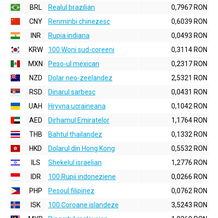
BRL
Realul brazilian
0,7967 RON
CNY
Renminbi chinezesc
0,6039 RON
INR
Rupia indiana
0,0493 RON
KRW
100 Woni sud-coreeni
0,3114 RON
MXN
Peso-ul mexican
0,2317 RON
NZD
Dolar neo-zeelandez
2,5321 RON
RSD
Dinarul sarbesc
0,0431 RON
UAH
Hryvna ucraineana
0,1042 RON
AED
Dirhamul Emiratelor
1,1764 RON
THB
Bahtul thailandez
0,1332 RON
HKD
Dolarul din Hong Kong
0,5532 RON
ILS
Shekelul israelian
1,2776 RON
IDR
100 Rupii indoneziene
0,0266 RON
PHP
Pesoul filipinez
0,0762 RON
ISK
100 Coroane islandeze
3,5243 RON