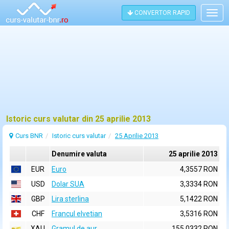
CONVERTOR RAPID
Togg
navig
Istoric curs valutar din 25 aprilie 2013
Curs BNR
Istoric curs valutar
25 Aprilie 2013
Denumire valuta
25 aprilie 2013
EUR
Euro
4,3557 RON
USD
Dolar SUA
3,3334 RON
GBP
Lira sterlina
5,1422 RON
CHF
Francul elvetian
3,5316 RON
XAU
Gramul de aur
155,0332 RON