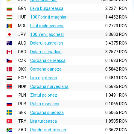
BGN
Leva bulgareasca
2,2271 RON
HUF
100 Forinti maghiari
1,4452 RON
MDL
Leul moldovenesc
0,2723 RON
JPY
100 Yeni japonezi
3,3600 RON
AUD
Dolarul australian
3,4375 RON
CAD
Dolarul canadian
3,2577 RON
CZK
Coroana ceheasca
0,1683 RON
DKK
Coroana daneza
0,5842 RON
EGP
Lira egipteana
0,4813 RON
NOK
Coroana norvegiana
0,5685 RON
PLN
Zlotul polonez
1,0491 RON
RUB
Rubla ruseasca
0,1065 RON
SEK
Coroana suedeza
0,5065 RON
TRY
Lira turceasca
1,8505 RON
ZAR
Randul sud-african
0,3672 RON