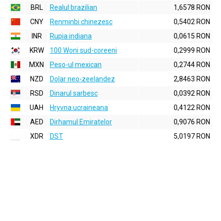
BRL
Realul brazilian
1,6578 RON
CNY
Renminbi chinezesc
0,5402 RON
INR
Rupia indiana
0,0615 RON
KRW
100 Woni sud-coreeni
0,2999 RON
MXN
Peso-ul mexican
0,2744 RON
NZD
Dolar neo-zeelandez
2,8463 RON
RSD
Dinarul sarbesc
0,0392 RON
UAH
Hryvna ucraineana
0,4122 RON
AED
Dirhamul Emiratelor
0,9076 RON
XDR
DST
5,0197 RON