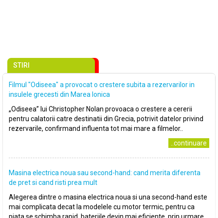
STIRI
Filmul "Odiseea" a provocat o crestere subita a rezervarilor in
insulele grecesti din Marea Ionica
„Odiseea” lui Christopher Nolan provoaca o crestere a cererii
pentru calatorii catre destinatii din Grecia, potrivit datelor privind
rezervarile, confirmand influenta tot mai mare a filmelor..
..continuare
Masina electrica noua sau second-hand: cand merita diferenta
de pret si cand risti prea mult
Alegerea dintre o masina electrica noua si una second-hand este
mai complicata decat la modelele cu motor termic, pentru ca
piata se schimba rapid, bateriile devin mai eficiente, prin urmare