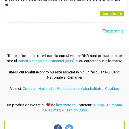
si..
..continuare
Toate stirile
Toate informatiile referitoare la cursul valutar BNR sunt preluate de pe
site-ul
Bancii Nationale a Romaniei (BNR)
si au caracter pur informativ.
Site-ul curs-valutar-bnr.ro nu este asociat in niciun fel cu site-ul Bancii
Nationale a Romaniei
Vezi si:
Contact
-
Harta site
-
Politica de confidentialitate
-
Cookies
un produs dezvoltat cu
de
layerzero.ro
- prieteni:
IT Blog
-
Cumpara
de la Emag!
-
Fashion Days