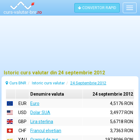
CONVERTOR RAPID
Togg
navig
Istoric curs valutar din 24 septembrie 2012
Curs BNR
Istoric curs valutar
24 Septembrie 2012
Denumire valuta
24 septembrie 2012
EUR
Euro
4,5176 RON
USD
Dolar SUA
3,4977 RON
GBP
Lira sterlina
5,6718 RON
CHF
Francul elvetian
3,7363 RON
XAU
Gramul de aur
197,8096 RON