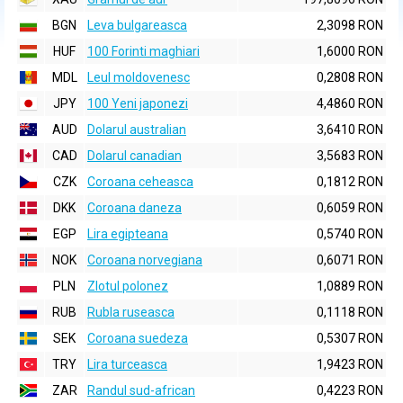
BGN
Leva bulgareasca
2,3098 RON
HUF
100 Forinti maghiari
1,6000 RON
MDL
Leul moldovenesc
0,2808 RON
JPY
100 Yeni japonezi
4,4860 RON
AUD
Dolarul australian
3,6410 RON
CAD
Dolarul canadian
3,5683 RON
CZK
Coroana ceheasca
0,1812 RON
DKK
Coroana daneza
0,6059 RON
EGP
Lira egipteana
0,5740 RON
NOK
Coroana norvegiana
0,6071 RON
PLN
Zlotul polonez
1,0889 RON
RUB
Rubla ruseasca
0,1118 RON
SEK
Coroana suedeza
0,5307 RON
TRY
Lira turceasca
1,9423 RON
ZAR
Randul sud-african
0,4223 RON