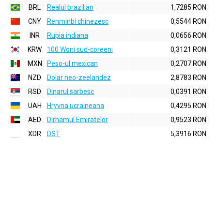
BRL
Realul brazilian
1,7285 RON
CNY
Renminbi chinezesc
0,5544 RON
INR
Rupia indiana
0,0656 RON
KRW
100 Woni sud-coreeni
0,3121 RON
MXN
Peso-ul mexican
0,2707 RON
NZD
Dolar neo-zeelandez
2,8783 RON
RSD
Dinarul sarbesc
0,0391 RON
UAH
Hryvna ucraineana
0,4295 RON
AED
Dirhamul Emiratelor
0,9523 RON
XDR
DST
5,3916 RON