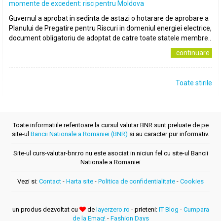
momente de excedent: risc pentru Moldova
Guvernul a aprobat in sedinta de astazi o hotarare de aprobare a
Planului de Pregatire pentru Riscuri in domeniul energiei electrice,
document obligatoriu de adoptat de catre toate statele membre..
..continuare
Toate stirile
Toate informatiile referitoare la cursul valutar BNR sunt preluate de pe
site-ul
Bancii Nationale a Romaniei (BNR)
si au caracter pur informativ.
Site-ul curs-valutar-bnr.ro nu este asociat in niciun fel cu site-ul Bancii
Nationale a Romaniei
Vezi si:
Contact
-
Harta site
-
Politica de confidentialitate
-
Cookies
un produs dezvoltat cu
de
layerzero.ro
- prieteni:
IT Blog
-
Cumpara
de la Emag!
-
Fashion Days