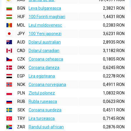
BGN
Leva bulgareasca
2,3821 RON
HUF
100 Forinti maghiari
1,4431 RON
MDL
Leul moldovenesc
0,2383 RON
JPY
100 Yeni japonezi
3,6231 RON
AUD
Dolarul australian
2,8935 RON
CAD
Dolarul canadian
3,1182 RON
CZK
Coroana ceheasca
0,1805 RON
DKK
Coroana daneza
0,6245 RON
EGP
Lira egipteana
0,2278 RON
NOK
Coroana norvegiana
0,4911 RON
PLN
Zlotul polonez
1,0832 RON
RUB
Rubla ruseasca
0,0623 RON
SEK
Coroana suedeza
0,4511 RON
TRY
Lira turceasca
0,7145 RON
ZAR
Randul sud-african
0,2876 RON