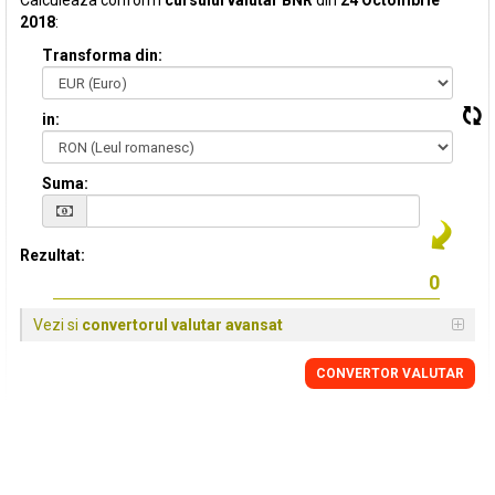
Calculeaza conform
cursului valutar BNR
din
24 Octombrie
2018
:
Transforma din:
in:
Suma:
Rezultat:
Vezi si
convertorul valutar avansat
CONVERTOR VALUTAR