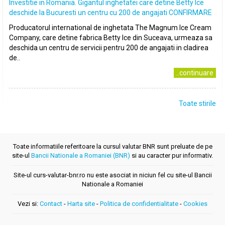
Investitie in Romania. Gigantul inghetatei care detine Betty Ice
deschide la Bucuresti un centru cu 200 de angajati CONFIRMARE
Producatorul international de inghetata The Magnum Ice Cream
Company, care detine fabrica Betty Ice din Suceava, urmeaza sa
deschida un centru de servicii pentru 200 de angajati in cladirea
de..
..continuare
Toate stirile
Toate informatiile referitoare la cursul valutar BNR sunt preluate de pe
site-ul
Bancii Nationale a Romaniei (BNR)
si au caracter pur informativ.
Site-ul curs-valutar-bnr.ro nu este asociat in niciun fel cu site-ul Bancii
Nationale a Romaniei
Vezi si:
Contact
-
Harta site
-
Politica de confidentialitate
-
Cookies