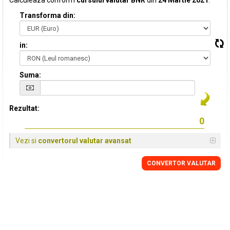
Calculeaza conform
cursului valutar BNR
din
24 Martie 2021
:
Transforma din:
in:
Suma:
Rezultat:
Vezi si
convertorul valutar avansat
CONVERTOR VALUTAR