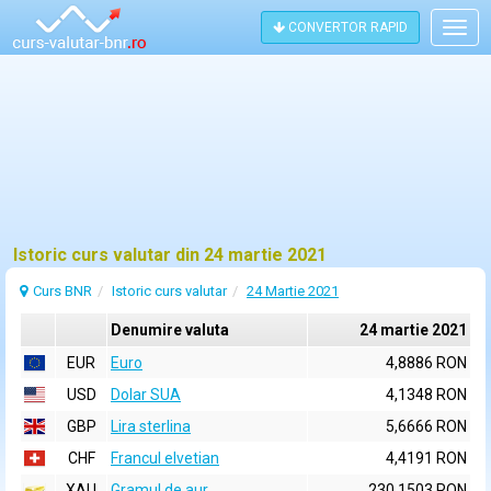
CONVERTOR RAPID
Togg
navig
Istoric curs valutar din 24 martie 2021
Curs BNR
Istoric curs valutar
24 Martie 2021
Denumire valuta
24 martie 2021
EUR
Euro
4,8886 RON
USD
Dolar SUA
4,1348 RON
GBP
Lira sterlina
5,6666 RON
CHF
Francul elvetian
4,4191 RON
XAU
Gramul de aur
230,1503 RON