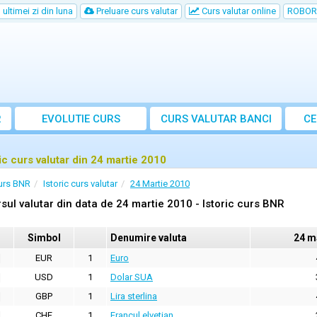
ultimei zi din luna
Preluare curs valutar
Curs valutar online
ROBOR
R
EVOLUTIE CURS
CURS
VALUTAR
BANCI
CE
ric curs valutar din 24 martie 2010
urs BNR
Istoric curs valutar
24 Martie 2010
sul valutar din data de 24 martie 2010 - Istoric curs BNR
Simbol
Denumire valuta
24 m
EUR
1
Euro
USD
1
Dolar SUA
GBP
1
Lira sterlina
CHF
1
Francul elvetian