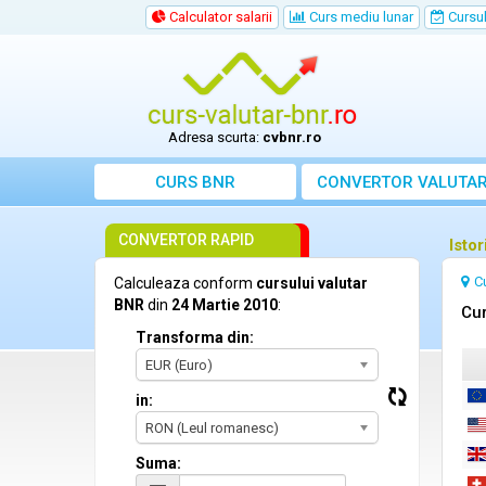
Calculator salarii
Curs mediu lunar
Cursul 
Adresa scurta:
cvbnr.ro
CURS BNR
CONVERTOR VALUTA
CONVERTOR RAPID
Isto
C
Calculeaza conform
cursului valutar
BNR
din
24 Martie 2010
:
Cur
Transforma din:
EUR (Euro)
in:
RON (Leul romanesc)
Suma: