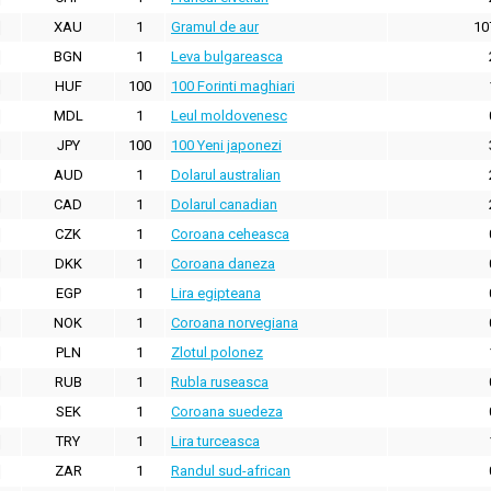
XAU
1
Gramul de aur
10
BGN
1
Leva bulgareasca
HUF
100
100 Forinti maghiari
MDL
1
Leul moldovenesc
JPY
100
100 Yeni japonezi
AUD
1
Dolarul australian
CAD
1
Dolarul canadian
CZK
1
Coroana ceheasca
DKK
1
Coroana daneza
EGP
1
Lira egipteana
NOK
1
Coroana norvegiana
PLN
1
Zlotul polonez
RUB
1
Rubla ruseasca
SEK
1
Coroana suedeza
TRY
1
Lira turceasca
ZAR
1
Randul sud-african