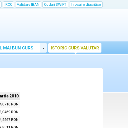
IRCC
Validare IBAN
Coduri SWIFT
Inlocuire diacritice
Toggle Dropdown
L MAI BUN CURS
ISTORIC CURS VALUTAR
artie 2010
4,0716 RON
3,0469 RON
4,5567 RON
2,8511 RON