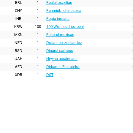
BRL
1
Realul brazilian
CNY
1
Renminbi chinezesc
INR
1
Rupia indiana
KRW
100
100 Woni sud-coreeni
MXN
1
Peso-ul mexican
NZD
1
Dolar neo-zeelandez
RSD
1
Dinarul sarbesc
UAH
1
Hryvna ucraineana
AED
1
Dirhamul Emiratelor
XDR
1
DST