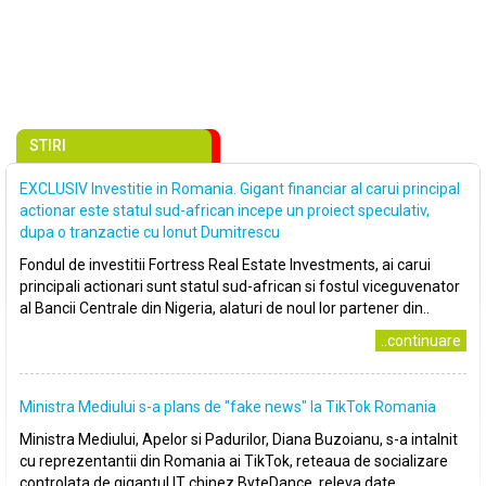
STIRI
EXCLUSIV Investitie in Romania. Gigant financiar al carui principal
actionar este statul sud-african incepe un proiect speculativ,
dupa o tranzactie cu Ionut Dumitrescu
Fondul de investitii Fortress Real Estate Investments, ai carui
principali actionari sunt statul sud-african si fostul viceguvenator
al Bancii Centrale din Nigeria, alaturi de noul lor partener din..
..continuare
Ministra Mediului s-a plans de ″fake news″ la TikTok Romania
Ministra Mediului, Apelor si Padurilor, Diana Buzoianu, s-a intalnit
cu reprezentantii din Romania ai TikTok, reteaua de socializare
controlata de gigantul IT chinez ByteDance, releva date..