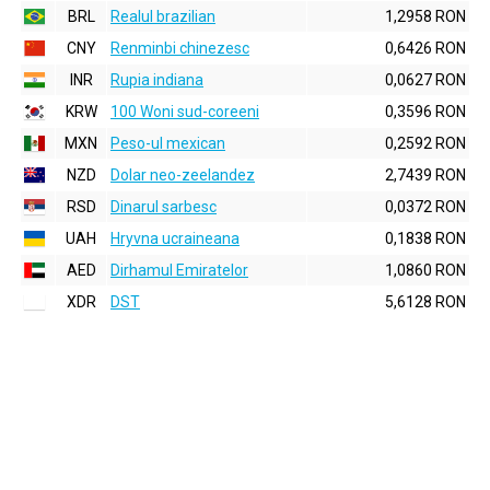
BRL
Realul brazilian
1,2958 RON
CNY
Renminbi chinezesc
0,6426 RON
INR
Rupia indiana
0,0627 RON
KRW
100 Woni sud-coreeni
0,3596 RON
MXN
Peso-ul mexican
0,2592 RON
NZD
Dolar neo-zeelandez
2,7439 RON
RSD
Dinarul sarbesc
0,0372 RON
UAH
Hryvna ucraineana
0,1838 RON
AED
Dirhamul Emiratelor
1,0860 RON
XDR
DST
5,6128 RON