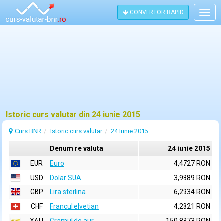
CONVERTOR RAPID
Togg
navig
Istoric curs valutar din 24 iunie 2015
Curs BNR
Istoric curs valutar
24 Iunie 2015
Denumire valuta
24 iunie 2015
EUR
Euro
4,4727 RON
USD
Dolar SUA
3,9889 RON
GBP
Lira sterlina
6,2934 RON
CHF
Francul elvetian
4,2821 RON
XAU
Gramul de aur
150,8373 RON