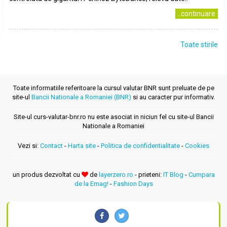
..continuare
Toate stirile
Toate informatiile referitoare la cursul valutar BNR sunt preluate de pe
site-ul
Bancii Nationale a Romaniei (BNR)
si au caracter pur informativ.
Site-ul curs-valutar-bnr.ro nu este asociat in niciun fel cu site-ul Bancii
Nationale a Romaniei
Vezi si:
Contact
-
Harta site
-
Politica de confidentialitate
-
Cookies
un produs dezvoltat cu
de
layerzero.ro
- prieteni:
IT Blog
-
Cumpara
de la Emag!
-
Fashion Days