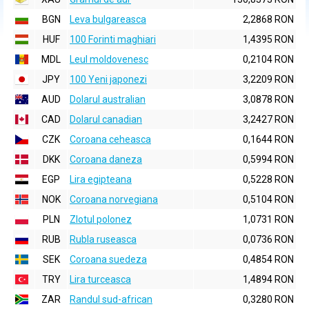
BGN
Leva bulgareasca
2,2868 RON
HUF
100 Forinti maghiari
1,4395 RON
MDL
Leul moldovenesc
0,2104 RON
JPY
100 Yeni japonezi
3,2209 RON
AUD
Dolarul australian
3,0878 RON
CAD
Dolarul canadian
3,2427 RON
CZK
Coroana ceheasca
0,1644 RON
DKK
Coroana daneza
0,5994 RON
EGP
Lira egipteana
0,5228 RON
NOK
Coroana norvegiana
0,5104 RON
PLN
Zlotul polonez
1,0731 RON
RUB
Rubla ruseasca
0,0736 RON
SEK
Coroana suedeza
0,4854 RON
TRY
Lira turceasca
1,4894 RON
ZAR
Randul sud-african
0,3280 RON