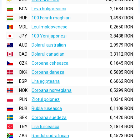
BGN
Leva bulgareasca
2,1634 RON
HUF
100 Forinti maghiari
1,4987 RON
MDL
Leul moldovenesc
0,2650 RON
JPY
100 Yeni japonezi
3,8438 RON
AUD
Dolarul australian
2,9979 RON
CAD
Dolarul canadian
3,3112 RON
CZK
Coroana ceheasca
0,1645 RON
DKK
Coroana daneza
0,5685 RON
EGP
Lira egipteana
0,6062 RON
NOK
Coroana norvegiana
0,5299 RON
PLN
Zlotul polonez
1,0340 RON
RUB
Rubla ruseasca
0,1108 RON
SEK
Coroana suedeza
0,4420 RON
TRY
Lira turceasca
2,1814 RON
ZAR
Randul sud-african
0,4523 RON