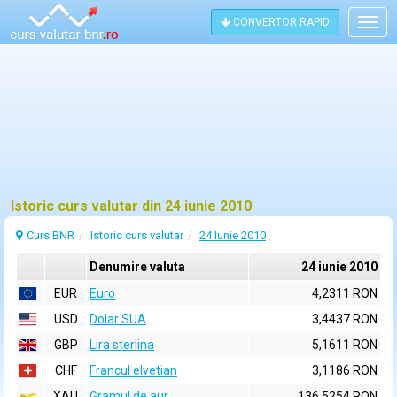
CONVERTOR RAPID
Togg
navig
Istoric curs valutar din 24 iunie 2010
Curs BNR
Istoric curs valutar
24 Iunie 2010
Denumire valuta
24 iunie 2010
EUR
Euro
4,2311 RON
USD
Dolar SUA
3,4437 RON
GBP
Lira sterlina
5,1611 RON
CHF
Francul elvetian
3,1186 RON
XAU
Gramul de aur
136,5254 RON