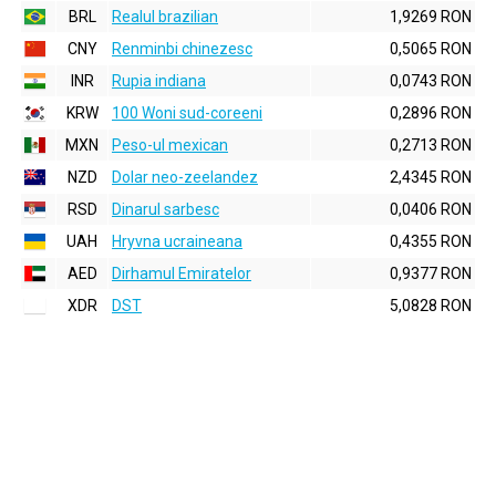
BRL
Realul brazilian
1,9269 RON
CNY
Renminbi chinezesc
0,5065 RON
INR
Rupia indiana
0,0743 RON
KRW
100 Woni sud-coreeni
0,2896 RON
MXN
Peso-ul mexican
0,2713 RON
NZD
Dolar neo-zeelandez
2,4345 RON
RSD
Dinarul sarbesc
0,0406 RON
UAH
Hryvna ucraineana
0,4355 RON
AED
Dirhamul Emiratelor
0,9377 RON
XDR
DST
5,0828 RON