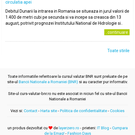
circulatia apei
Debitul Dunarii la intrarea in Romania se situeaza in jurul valorii de
1.400 de metri cubi pe secunda si va incepe sa creasca din 13
august, potrivit prognozei Institutului National de Hidrologie si..
..continuare
Toate stirile
Toate informatiile referitoare la cursul valutar BNR sunt preluate de pe
site-ul
Bancii Nationale a Romaniei (BNR)
si au caracter pur informativ.
Site-ul curs-valutar-bnr.ro nu este asociat in niciun fel cu site-ul Bancii
Nationale a Romaniei
Vezi si:
Contact
-
Harta site
-
Politica de confidentialitate
-
Cookies
un produs dezvoltat cu
de
layerzero.ro
- prieteni:
IT Blog
-
Cumpara
de la Emag!
-
Fashion Days