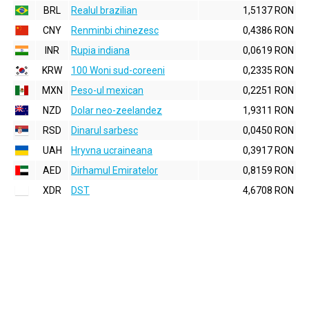
BRL
Realul brazilian
1,5137 RON
CNY
Renminbi chinezesc
0,4386 RON
INR
Rupia indiana
0,0619 RON
KRW
100 Woni sud-coreeni
0,2335 RON
MXN
Peso-ul mexican
0,2251 RON
NZD
Dolar neo-zeelandez
1,9311 RON
RSD
Dinarul sarbesc
0,0450 RON
UAH
Hryvna ucraineana
0,3917 RON
AED
Dirhamul Emiratelor
0,8159 RON
XDR
DST
4,6708 RON