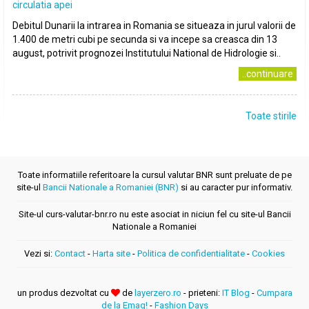
circulatia apei
Debitul Dunarii la intrarea in Romania se situeaza in jurul valorii de
1.400 de metri cubi pe secunda si va incepe sa creasca din 13
august, potrivit prognozei Institutului National de Hidrologie si..
..continuare
Toate stirile
Toate informatiile referitoare la cursul valutar BNR sunt preluate de pe
site-ul
Bancii Nationale a Romaniei (BNR)
si au caracter pur informativ.
Site-ul curs-valutar-bnr.ro nu este asociat in niciun fel cu site-ul Bancii
Nationale a Romaniei
Vezi si:
Contact
-
Harta site
-
Politica de confidentialitate
-
Cookies
un produs dezvoltat cu
de
layerzero.ro
- prieteni:
IT Blog
-
Cumpara
de la Emag!
-
Fashion Days