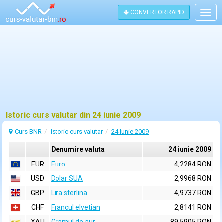
CONVERTOR RAPID
Togg
navig
Istoric curs valutar din 24 iunie 2009
Curs BNR
Istoric curs valutar
24 Iunie 2009
Denumire valuta
24 iunie 2009
EUR
Euro
4,2284 RON
USD
Dolar SUA
2,9968 RON
GBP
Lira sterlina
4,9737 RON
CHF
Francul elvetian
2,8141 RON
XAU
Gramul de aur
89,5905 RON