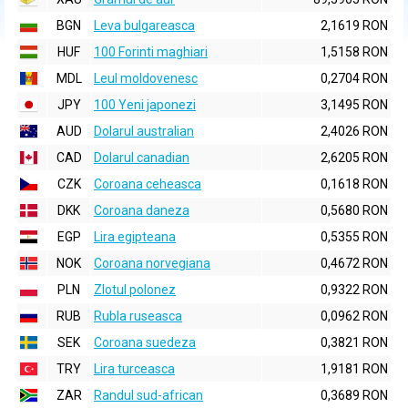
BGN
Leva bulgareasca
2,1619 RON
HUF
100 Forinti maghiari
1,5158 RON
MDL
Leul moldovenesc
0,2704 RON
JPY
100 Yeni japonezi
3,1495 RON
AUD
Dolarul australian
2,4026 RON
CAD
Dolarul canadian
2,6205 RON
CZK
Coroana ceheasca
0,1618 RON
DKK
Coroana daneza
0,5680 RON
EGP
Lira egipteana
0,5355 RON
NOK
Coroana norvegiana
0,4672 RON
PLN
Zlotul polonez
0,9322 RON
RUB
Rubla ruseasca
0,0962 RON
SEK
Coroana suedeza
0,3821 RON
TRY
Lira turceasca
1,9181 RON
ZAR
Randul sud-african
0,3689 RON