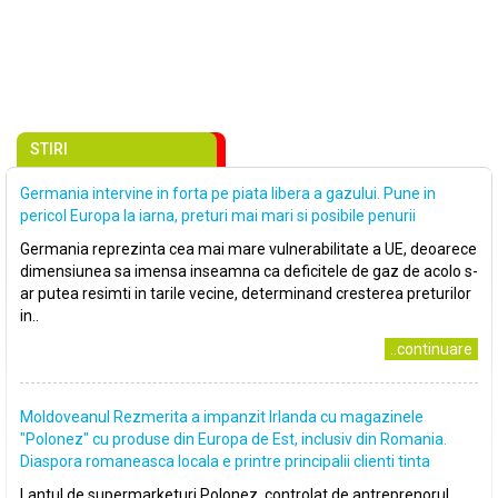
STIRI
Germania intervine in forta pe piata libera a gazului. Pune in
pericol Europa la iarna, preturi mai mari si posibile penurii
Germania reprezinta cea mai mare vulnerabilitate a UE, deoarece
dimensiunea sa imensa inseamna ca deficitele de gaz de acolo s-
ar putea resimti in tarile vecine, determinand cresterea preturilor
in..
..continuare
Moldoveanul Rezmerita a impanzit Irlanda cu magazinele
"Polonez" cu produse din Europa de Est, inclusiv din Romania.
Diaspora romaneasca locala e printre principalii clienti tinta
Lantul de supermarketuri Polonez, controlat de antreprenorul