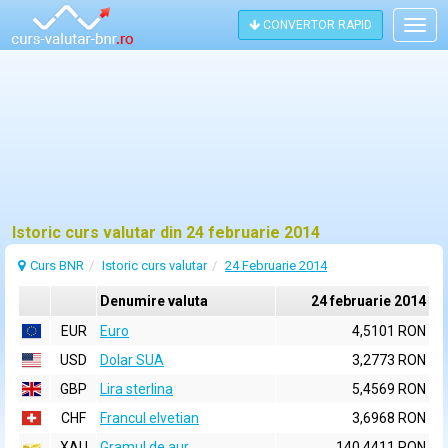
CONVERTOR RAPID
Togg
navig
Istoric curs valutar din 24 februarie 2014
Curs BNR
Istoric curs valutar
24 Februarie 2014
Denumire valuta
24 februarie 2014
EUR
Euro
4,5101 RON
USD
Dolar SUA
3,2773 RON
GBP
Lira sterlina
5,4569 RON
CHF
Francul elvetian
3,6968 RON
XAU
Gramul de aur
140,4411 RON