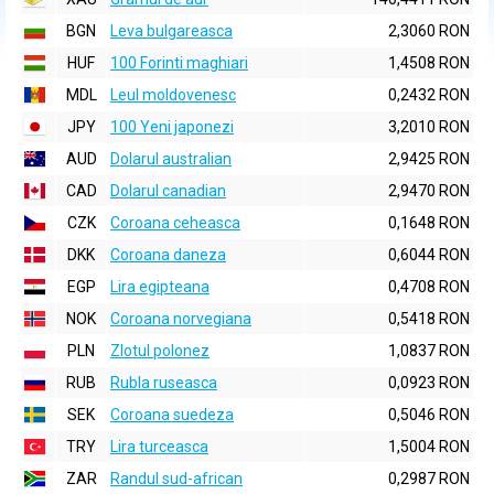
BGN
Leva bulgareasca
2,3060 RON
HUF
100 Forinti maghiari
1,4508 RON
MDL
Leul moldovenesc
0,2432 RON
JPY
100 Yeni japonezi
3,2010 RON
AUD
Dolarul australian
2,9425 RON
CAD
Dolarul canadian
2,9470 RON
CZK
Coroana ceheasca
0,1648 RON
DKK
Coroana daneza
0,6044 RON
EGP
Lira egipteana
0,4708 RON
NOK
Coroana norvegiana
0,5418 RON
PLN
Zlotul polonez
1,0837 RON
RUB
Rubla ruseasca
0,0923 RON
SEK
Coroana suedeza
0,5046 RON
TRY
Lira turceasca
1,5004 RON
ZAR
Randul sud-african
0,2987 RON