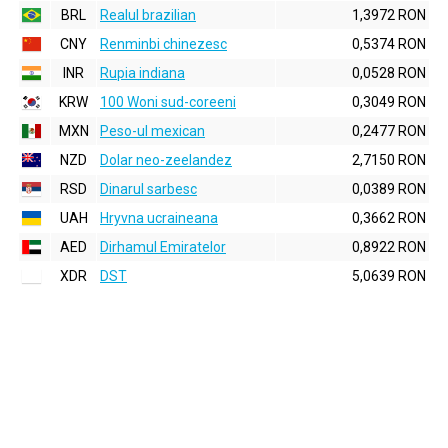
BRL
Realul brazilian
1,3972 RON
CNY
Renminbi chinezesc
0,5374 RON
INR
Rupia indiana
0,0528 RON
KRW
100 Woni sud-coreeni
0,3049 RON
MXN
Peso-ul mexican
0,2477 RON
NZD
Dolar neo-zeelandez
2,7150 RON
RSD
Dinarul sarbesc
0,0389 RON
UAH
Hryvna ucraineana
0,3662 RON
AED
Dirhamul Emiratelor
0,8922 RON
XDR
DST
5,0639 RON