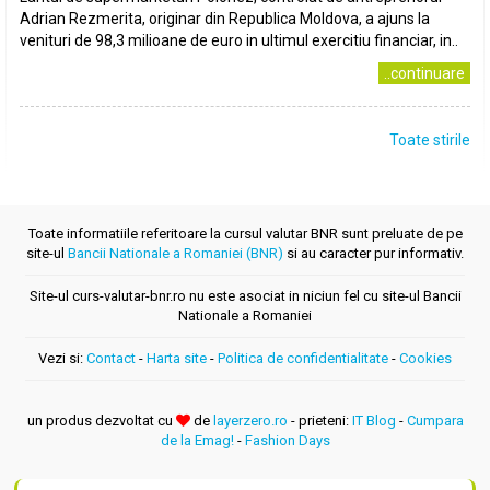
Adrian Rezmerita, originar din Republica Moldova, a ajuns la
venituri de 98,3 milioane de euro in ultimul exercitiu financiar, in..
..continuare
Toate stirile
Toate informatiile referitoare la cursul valutar BNR sunt preluate de pe
site-ul
Bancii Nationale a Romaniei (BNR)
si au caracter pur informativ.
Site-ul curs-valutar-bnr.ro nu este asociat in niciun fel cu site-ul Bancii
Nationale a Romaniei
Vezi si:
Contact
-
Harta site
-
Politica de confidentialitate
-
Cookies
un produs dezvoltat cu
de
layerzero.ro
- prieteni:
IT Blog
-
Cumpara
de la Emag!
-
Fashion Days