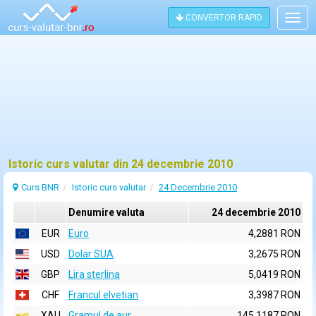
CONVERTOR RAPID
Togg
navig
Istoric curs valutar din 24 decembrie 2010
Curs BNR
Istoric curs valutar
24 Decembrie 2010
Denumire valuta
24 decembrie 2010
EUR
Euro
4,2881 RON
USD
Dolar SUA
3,2675 RON
GBP
Lira sterlina
5,0419 RON
CHF
Francul elvetian
3,3987 RON
XAU
Gramul de aur
145,1187 RON