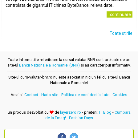
controlata de gigantul IT chinez ByteDance, releva date..
..continuare
Toate stirile
Toate informatiile referitoare la cursul valutar BNR sunt preluate de pe
site-ul
Bancii Nationale a Romaniei (BNR)
si au caracter pur informativ.
Site-ul curs-valutar-bnr.ro nu este asociat in niciun fel cu site-ul Bancii
Nationale a Romaniei
Vezi si:
Contact
-
Harta site
-
Politica de confidentialitate
-
Cookies
un produs dezvoltat cu
de
layerzero.ro
- prieteni:
IT Blog
-
Cumpara
de la Emag!
-
Fashion Days