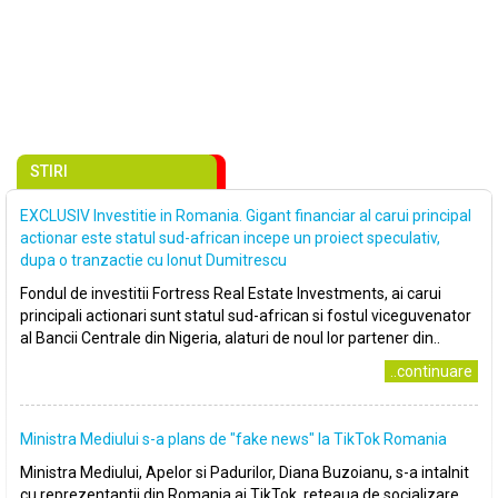
STIRI
EXCLUSIV Investitie in Romania. Gigant financiar al carui principal
actionar este statul sud-african incepe un proiect speculativ,
dupa o tranzactie cu Ionut Dumitrescu
Fondul de investitii Fortress Real Estate Investments, ai carui
principali actionari sunt statul sud-african si fostul viceguvenator
al Bancii Centrale din Nigeria, alaturi de noul lor partener din..
..continuare
Ministra Mediului s-a plans de ″fake news″ la TikTok Romania
Ministra Mediului, Apelor si Padurilor, Diana Buzoianu, s-a intalnit
cu reprezentantii din Romania ai TikTok, reteaua de socializare