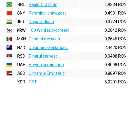
BRL
Realul brazilian
1,9334 RON
CNY
Renminbi chinezesc
0,4931 RON
INR
Rupia indiana
0,0724 RON
KRW
100 Woni sud-coreeni
0,2842 RON
MXN
Peso-ul mexican
0,2645 RON
NZD
Dolar neo-zeelandez
2,4420 RON
RSD
Dinarul sarbesc
0,0408 RON
UAH
Hryvna ucraineana
0,4098 RON
AED
Dirhamul Emiratelor
0,8897 RON
XDR
DST
5,0201 RON