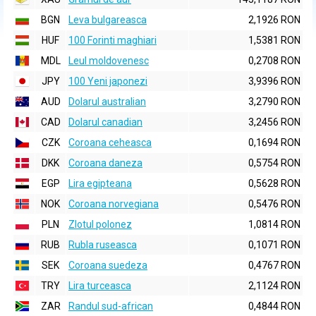
BGN
Leva bulgareasca
2,1926 RON
HUF
100 Forinti maghiari
1,5381 RON
MDL
Leul moldovenesc
0,2708 RON
JPY
100 Yeni japonezi
3,9396 RON
AUD
Dolarul australian
3,2790 RON
CAD
Dolarul canadian
3,2456 RON
CZK
Coroana ceheasca
0,1694 RON
DKK
Coroana daneza
0,5754 RON
EGP
Lira egipteana
0,5628 RON
NOK
Coroana norvegiana
0,5476 RON
PLN
Zlotul polonez
1,0814 RON
RUB
Rubla ruseasca
0,1071 RON
SEK
Coroana suedeza
0,4767 RON
TRY
Lira turceasca
2,1124 RON
ZAR
Randul sud-african
0,4844 RON