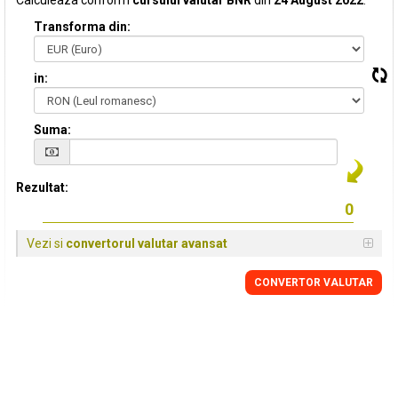
Calculeaza conform
cursului valutar BNR
din
24 August 2022
:
Transforma din:
in:
Suma:
Rezultat:
Vezi si
convertorul valutar avansat
CONVERTOR VALUTAR