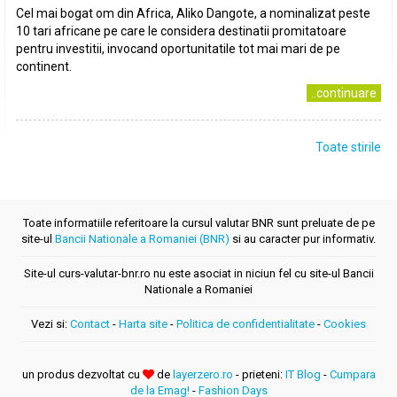
Cel mai bogat om din Africa, Aliko Dangote, a nominalizat peste
10 tari africane pe care le considera destinatii promitatoare
pentru investitii, invocand oportunitatile tot mai mari de pe
continent.
..continuare
Toate stirile
Toate informatiile referitoare la cursul valutar BNR sunt preluate de pe
site-ul
Bancii Nationale a Romaniei (BNR)
si au caracter pur informativ.
Site-ul curs-valutar-bnr.ro nu este asociat in niciun fel cu site-ul Bancii
Nationale a Romaniei
Vezi si:
Contact
-
Harta site
-
Politica de confidentialitate
-
Cookies
un produs dezvoltat cu
de
layerzero.ro
- prieteni:
IT Blog
-
Cumpara
de la Emag!
-
Fashion Days