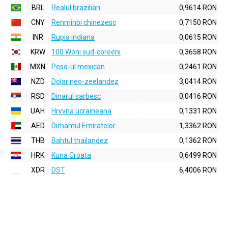
BRL
Realul brazilian
0,9614 RON
CNY
Renminbi chinezesc
0,7150 RON
INR
Rupia indiana
0,0615 RON
KRW
100 Woni sud-coreeni
0,3658 RON
MXN
Peso-ul mexican
0,2461 RON
NZD
Dolar neo-zeelandez
3,0414 RON
RSD
Dinarul sarbesc
0,0416 RON
UAH
Hryvna ucraineana
0,1331 RON
AED
Dirhamul Emiratelor
1,3362 RON
THB
Bahtul thailandez
0,1362 RON
HRK
Kuna Croata
0,6499 RON
XDR
DST
6,4006 RON