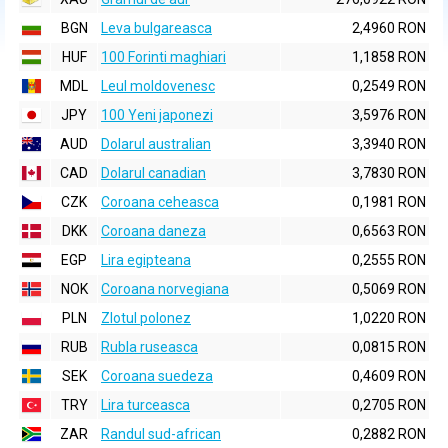
BGN
Leva bulgareasca
2,4960 RON
HUF
100 Forinti maghiari
1,1858 RON
MDL
Leul moldovenesc
0,2549 RON
JPY
100 Yeni japonezi
3,5976 RON
AUD
Dolarul australian
3,3940 RON
CAD
Dolarul canadian
3,7830 RON
CZK
Coroana ceheasca
0,1981 RON
DKK
Coroana daneza
0,6563 RON
EGP
Lira egipteana
0,2555 RON
NOK
Coroana norvegiana
0,5069 RON
PLN
Zlotul polonez
1,0220 RON
RUB
Rubla ruseasca
0,0815 RON
SEK
Coroana suedeza
0,4609 RON
TRY
Lira turceasca
0,2705 RON
ZAR
Randul sud-african
0,2882 RON