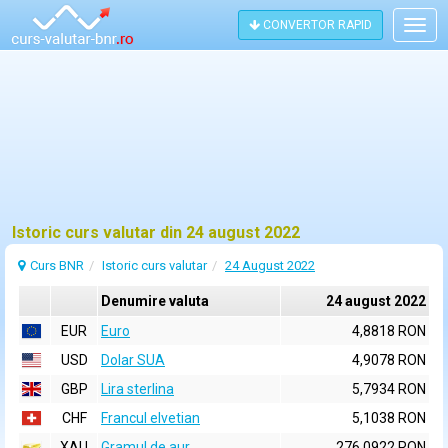
CONVERTOR RAPID
Togg
navig
Istoric curs valutar din 24 august 2022
Curs BNR
Istoric curs valutar
24 August 2022
Denumire valuta
24 august 2022
EUR
Euro
4,8818 RON
USD
Dolar SUA
4,9078 RON
GBP
Lira sterlina
5,7934 RON
CHF
Francul elvetian
5,1038 RON
XAU
Gramul de aur
276,0922 RON