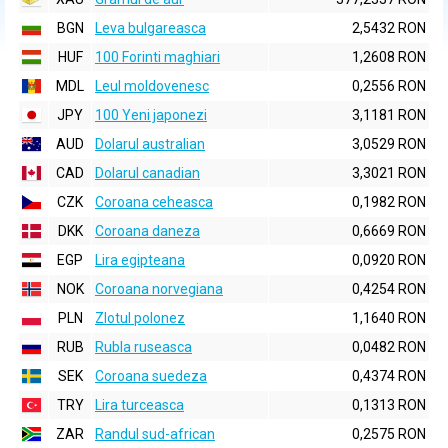
BGN
Leva bulgareasca
2,5432 RON
HUF
100 Forinti maghiari
1,2608 RON
MDL
Leul moldovenesc
0,2556 RON
JPY
100 Yeni japonezi
3,1181 RON
AUD
Dolarul australian
3,0529 RON
CAD
Dolarul canadian
3,3021 RON
CZK
Coroana ceheasca
0,1982 RON
DKK
Coroana daneza
0,6669 RON
EGP
Lira egipteana
0,0920 RON
NOK
Coroana norvegiana
0,4254 RON
PLN
Zlotul polonez
1,1640 RON
RUB
Rubla ruseasca
0,0482 RON
SEK
Coroana suedeza
0,4374 RON
TRY
Lira turceasca
0,1313 RON
ZAR
Randul sud-african
0,2575 RON