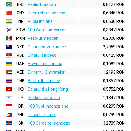
BRL
Realul brazilian
0,8127 RON
CNY
Renminbi chinezesc
0,6345 RON
INR
Rupia indiana
0,0536 RON
KRW
100 Woni sud-coreeni
0,3347 RON
MXN
Peso-ul mexican
0,2300 RON
NZD
Dolar neo-zeelandez
2,7969 RON
RSD
Dinarul sarbesc
0,0425 RON
UAH
Hryvna ucraineana
0,1082 RON
AED
Dirhamul Emiratelor
1,2193 RON
THB
Bahtul thailandez
0,1357 RON
HKD
Dolarul din Hong Kong
0,5752 RON
ILS
Shekelul israelian
1,1847 RON
IDR
100 Rupii indoneziene
0,0295 RON
PHP
Pesoul filipinez
0,0799 RON
ISK
100 Coroane islandeze
3,2789 RON