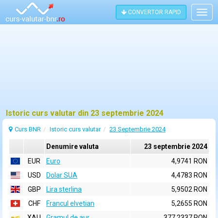
CONVERTOR RAPID
Togg
navig
Istoric curs valutar din 23 septembrie 2024
Curs BNR
Istoric curs valutar
23 Septembrie 2024
Denumire valuta
23 septembrie 2024
EUR
Euro
4,9741 RON
USD
Dolar SUA
4,4783 RON
GBP
Lira sterlina
5,9502 RON
CHF
Francul elvetian
5,2655 RON
XAU
Gramul de aur
377,2337 RON