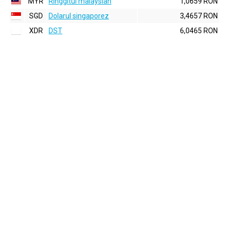
MYR
Ringgitul malaysian
1,0659 RON
SGD
Dolarul singaporez
3,4657 RON
XDR
DST
6,0465 RON