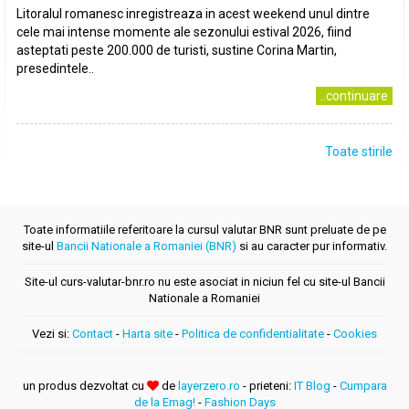
Litoralul romanesc inregistreaza in acest weekend unul dintre
cele mai intense momente ale sezonului estival 2026, fiind
asteptati peste 200.000 de turisti, sustine Corina Martin,
presedintele..
..continuare
Toate stirile
Toate informatiile referitoare la cursul valutar BNR sunt preluate de pe
site-ul
Bancii Nationale a Romaniei (BNR)
si au caracter pur informativ.
Site-ul curs-valutar-bnr.ro nu este asociat in niciun fel cu site-ul Bancii
Nationale a Romaniei
Vezi si:
Contact
-
Harta site
-
Politica de confidentialitate
-
Cookies
un produs dezvoltat cu
de
layerzero.ro
- prieteni:
IT Blog
-
Cumpara
de la Emag!
-
Fashion Days