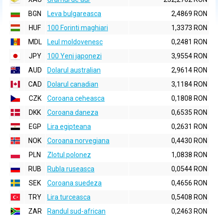
BGN
Leva bulgareasca
2,4869 RON
HUF
100 Forinti maghiari
1,3373 RON
MDL
Leul moldovenesc
0,2481 RON
JPY
100 Yeni japonezi
3,9554 RON
AUD
Dolarul australian
2,9614 RON
CAD
Dolarul canadian
3,1184 RON
CZK
Coroana ceheasca
0,1808 RON
DKK
Coroana daneza
0,6535 RON
EGP
Lira egipteana
0,2631 RON
NOK
Coroana norvegiana
0,4430 RON
PLN
Zlotul polonez
1,0838 RON
RUB
Rubla ruseasca
0,0544 RON
SEK
Coroana suedeza
0,4656 RON
TRY
Lira turceasca
0,5408 RON
ZAR
Randul sud-african
0,2463 RON