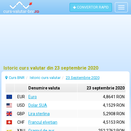
CONVERTOR RAPID
Togg
navig
Istoric curs valutar din 23 septembrie 2020
Curs BNR
Istoric curs valutar
23 Septembrie 2020
Denumire valuta
23 septembrie 2020
EUR
Euro
4,8641 RON
USD
Dolar SUA
4,1529 RON
GBP
Lira sterlina
5,2908 RON
CHF
Francul elvetian
4,5153 RON
XAU
Gramul de aur
252,2762 RON