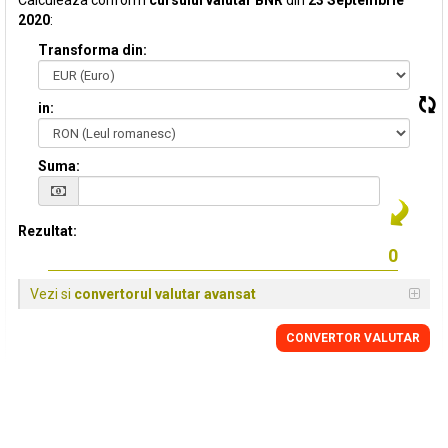
Calculeaza conform
cursului valutar BNR
din
23 Septembrie
2020
:
Transforma din:
in:
Suma:
Rezultat:
Vezi si
convertorul valutar avansat
CONVERTOR VALUTAR