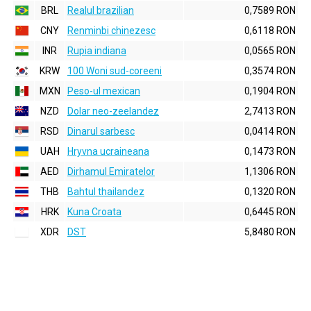
BRL
Realul brazilian
0,7589 RON
CNY
Renminbi chinezesc
0,6118 RON
INR
Rupia indiana
0,0565 RON
KRW
100 Woni sud-coreeni
0,3574 RON
MXN
Peso-ul mexican
0,1904 RON
NZD
Dolar neo-zeelandez
2,7413 RON
RSD
Dinarul sarbesc
0,0414 RON
UAH
Hryvna ucraineana
0,1473 RON
AED
Dirhamul Emiratelor
1,1306 RON
THB
Bahtul thailandez
0,1320 RON
HRK
Kuna Croata
0,6445 RON
XDR
DST
5,8480 RON