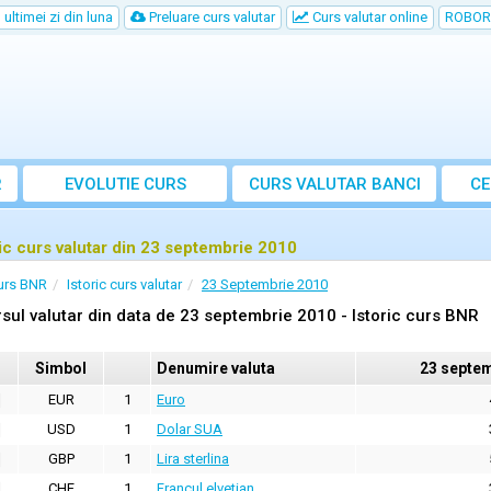
ultimei zi din luna
Preluare curs valutar
Curs valutar online
ROBOR
R
EVOLUTIE CURS
CURS
VALUTAR
BANCI
CE
ric curs valutar din 23 septembrie 2010
urs BNR
Istoric curs valutar
23 Septembrie 2010
sul valutar din data de 23 septembrie 2010 - Istoric curs BNR
Simbol
Denumire valuta
23 septem
EUR
1
Euro
USD
1
Dolar SUA
GBP
1
Lira sterlina
CHF
1
Francul elvetian