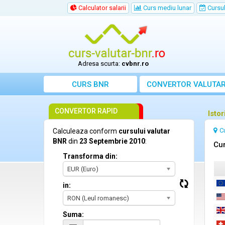
Calculator salarii
Curs mediu lunar
Cursul 
Adresa scurta:
cvbnr.ro
CURS BNR
CONVERTOR VALUTA
CONVERTOR RAPID
Isto
C
Calculeaza conform
cursului valutar
BNR
din
23 Septembrie 2010
:
Cur
Transforma din:
EUR (Euro)
in:
RON (Leul romanesc)
Suma: