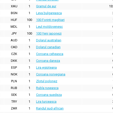
XAU
1
Gramul de aur
13
BGN
1
Leva bulgareasca
HUF
100
100 Forinti maghiari
MDL
1
Leul moldovenesc
JPY
100
100 Yeni japonezi
AUD
1
Dolarul australian
CAD
1
Dolarul canadian
CZK
1
Coroana ceheasca
DKK
1
Coroana daneza
EGP
1
Lira egipteana
NOK
1
Coroana norvegiana
PLN
1
Zlotul polonez
RUB
1
Rubla ruseasca
SEK
1
Coroana suedeza
TRY
1
Lira turceasca
ZAR
1
Randul sud-african