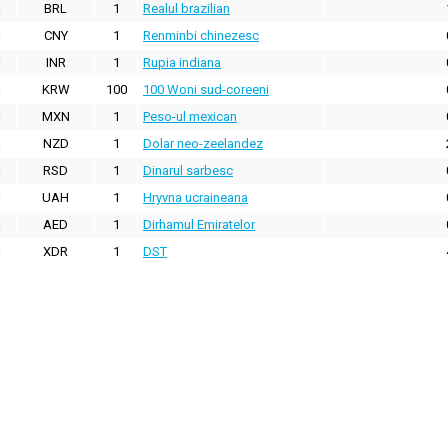
BRL
1
Realul brazilian
CNY
1
Renminbi chinezesc
INR
1
Rupia indiana
KRW
100
100 Woni sud-coreeni
MXN
1
Peso-ul mexican
NZD
1
Dolar neo-zeelandez
RSD
1
Dinarul sarbesc
UAH
1
Hryvna ucraineana
AED
1
Dirhamul Emiratelor
XDR
1
DST