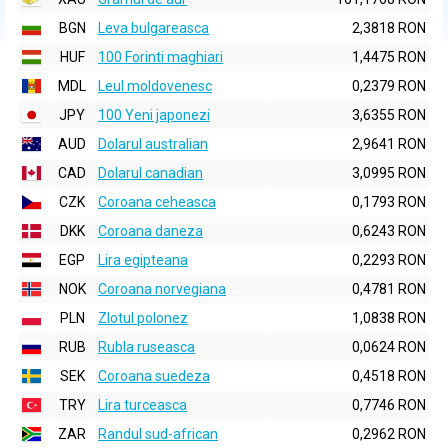
BGN
Leva bulgareasca
2,3818 RON
HUF
100 Forinti maghiari
1,4475 RON
MDL
Leul moldovenesc
0,2379 RON
JPY
100 Yeni japonezi
3,6355 RON
AUD
Dolarul australian
2,9641 RON
CAD
Dolarul canadian
3,0995 RON
CZK
Coroana ceheasca
0,1793 RON
DKK
Coroana daneza
0,6243 RON
EGP
Lira egipteana
0,2293 RON
NOK
Coroana norvegiana
0,4781 RON
PLN
Zlotul polonez
1,0838 RON
RUB
Rubla ruseasca
0,0624 RON
SEK
Coroana suedeza
0,4518 RON
TRY
Lira turceasca
0,7746 RON
ZAR
Randul sud-african
0,2962 RON