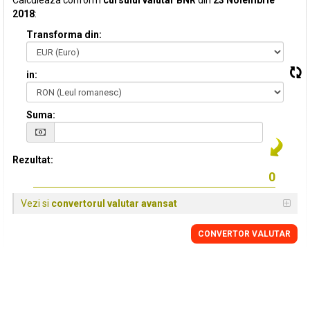
Calculeaza conform
cursului valutar BNR
din
23 Noiembrie
2018
:
Transforma din:
in:
Suma:
Rezultat:
Vezi si
convertorul valutar avansat
CONVERTOR VALUTAR