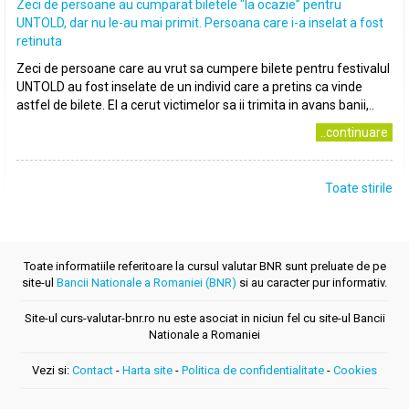
Zeci de persoane au cumparat biletele "la ocazie” pentru
UNTOLD, dar nu le-au mai primit. Persoana care i-a inselat a fost
retinuta
Zeci de persoane care au vrut sa cumpere bilete pentru festivalul
UNTOLD au fost inselate de un individ care a pretins ca vinde
astfel de bilete. El a cerut victimelor sa ii trimita in avans banii,..
..continuare
Toate stirile
Toate informatiile referitoare la cursul valutar BNR sunt preluate de pe
site-ul
Bancii Nationale a Romaniei (BNR)
si au caracter pur informativ.
Site-ul curs-valutar-bnr.ro nu este asociat in niciun fel cu site-ul Bancii
Nationale a Romaniei
Vezi si:
Contact
-
Harta site
-
Politica de confidentialitate
-
Cookies