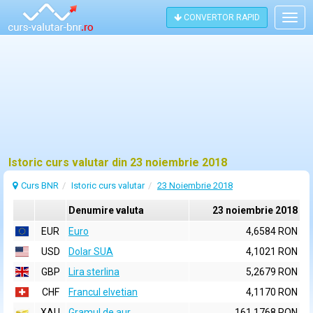
CONVERTOR RAPID
Togg
navig
Istoric curs valutar din 23 noiembrie 2018
Curs BNR
Istoric curs valutar
23 Noiembrie 2018
Denumire valuta
23 noiembrie 2018
EUR
Euro
4,6584 RON
USD
Dolar SUA
4,1021 RON
GBP
Lira sterlina
5,2679 RON
CHF
Francul elvetian
4,1170 RON
XAU
Gramul de aur
161,1768 RON