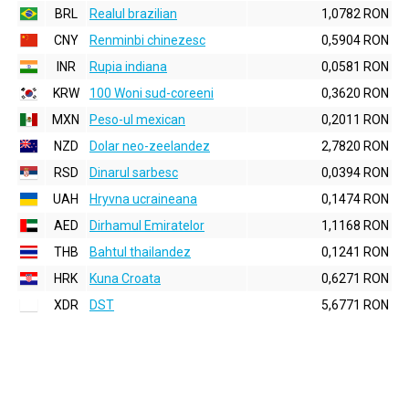
BRL
Realul brazilian
1,0782 RON
CNY
Renminbi chinezesc
0,5904 RON
INR
Rupia indiana
0,0581 RON
KRW
100 Woni sud-coreeni
0,3620 RON
MXN
Peso-ul mexican
0,2011 RON
NZD
Dolar neo-zeelandez
2,7820 RON
RSD
Dinarul sarbesc
0,0394 RON
UAH
Hryvna ucraineana
0,1474 RON
AED
Dirhamul Emiratelor
1,1168 RON
THB
Bahtul thailandez
0,1241 RON
HRK
Kuna Croata
0,6271 RON
XDR
DST
5,6771 RON