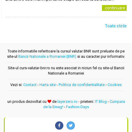
..continuare
Toate stirile
Toate informatiile referitoare la cursul valutar BNR sunt preluate de pe
site-ul
Bancii Nationale a Romaniei (BNR)
si au caracter pur informativ.
Site-ul curs-valutar-bnr.ro nu este asociat in niciun fel cu site-ul Bancii
Nationale a Romaniei
Vezi si:
Contact
-
Harta site
-
Politica de confidentialitate
-
Cookies
un produs dezvoltat cu
de
layerzero.ro
- prieteni:
IT Blog
-
Cumpara
de la Emag!
-
Fashion Days