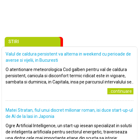
STIRI
Valul de caldura persistent va alterna in weekend cu perioade de
averse si vijelii, in Bucuresti
O atentionare meteorologica Cod galben pentru val de caldura
persistent, canicula si disconfort termic ridicat este in vigoare,
sambata si duminica, in Capitala, insa pe parcursul intervalului se..
..continuare
Matei Stratan, fiul unui discret milionar roman, isi duce start-up-ul
de AI de la Iasi in Japonia
Ogre Artificial Intelligence, un start-up iesean specializat in solutii
de inteligenta artificiala pentru sectorul energetic, traverseaza
una dintre cele mai importante etape din scurta sa istorie:..