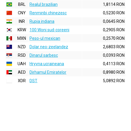
BRL
Realul brazilian
1,8114 RON
CNY
Renminbi chinezesc
0,5230 RON
INR
Rupia indiana
0,0645 RON
KRW
100 Woni sud-coreeni
0,2905 RON
MXN
Peso-ul mexican
0,2570 RON
NZD
Dolar neo-zeelandez
2,6803 RON
RSD
Dinarul sarbesc
0,0393 RON
UAH
Hryvna ucraineana
0,4113 RON
AED
Dirhamul Emiratelor
0,8980 RON
XDR
DST
5,0892 RON