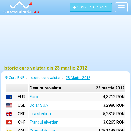
CONVERTOR RAPID
Togg
navig
Istoric curs valutar din 23 martie 2012
Curs BNR
Istoric curs valutar
23 Martie 2012
Denumire valuta
23 martie 2012
EUR
Euro
4,3712 RON
USD
Dolar SUA
3,2980 RON
GBP
Lira sterlina
5,2315 RON
CHF
Francul elvetian
3,6265 RON
XAU
Gramul de aur
175,1148 RON