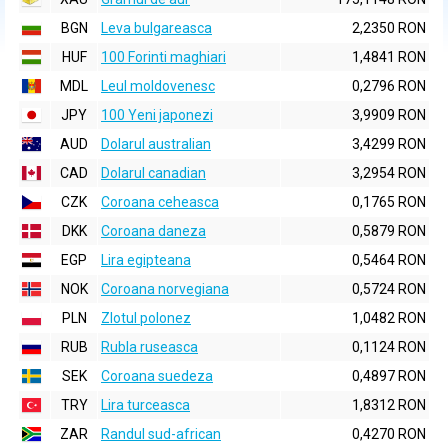
BGN
Leva bulgareasca
2,2350 RON
HUF
100 Forinti maghiari
1,4841 RON
MDL
Leul moldovenesc
0,2796 RON
JPY
100 Yeni japonezi
3,9909 RON
AUD
Dolarul australian
3,4299 RON
CAD
Dolarul canadian
3,2954 RON
CZK
Coroana ceheasca
0,1765 RON
DKK
Coroana daneza
0,5879 RON
EGP
Lira egipteana
0,5464 RON
NOK
Coroana norvegiana
0,5724 RON
PLN
Zlotul polonez
1,0482 RON
RUB
Rubla ruseasca
0,1124 RON
SEK
Coroana suedeza
0,4897 RON
TRY
Lira turceasca
1,8312 RON
ZAR
Randul sud-african
0,4270 RON