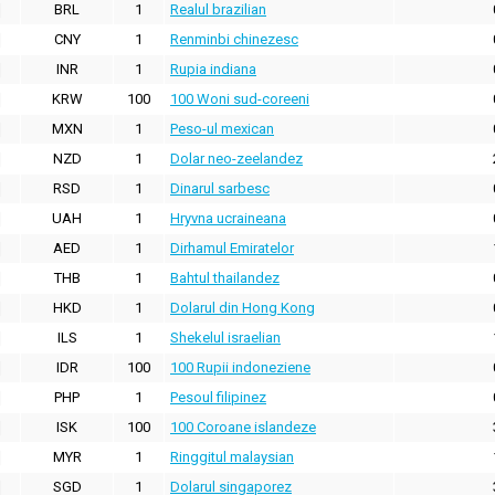
BRL
1
Realul brazilian
CNY
1
Renminbi chinezesc
INR
1
Rupia indiana
KRW
100
100 Woni sud-coreeni
MXN
1
Peso-ul mexican
NZD
1
Dolar neo-zeelandez
RSD
1
Dinarul sarbesc
UAH
1
Hryvna ucraineana
AED
1
Dirhamul Emiratelor
THB
1
Bahtul thailandez
HKD
1
Dolarul din Hong Kong
ILS
1
Shekelul israelian
IDR
100
100 Rupii indoneziene
PHP
1
Pesoul filipinez
ISK
100
100 Coroane islandeze
MYR
1
Ringgitul malaysian
SGD
1
Dolarul singaporez