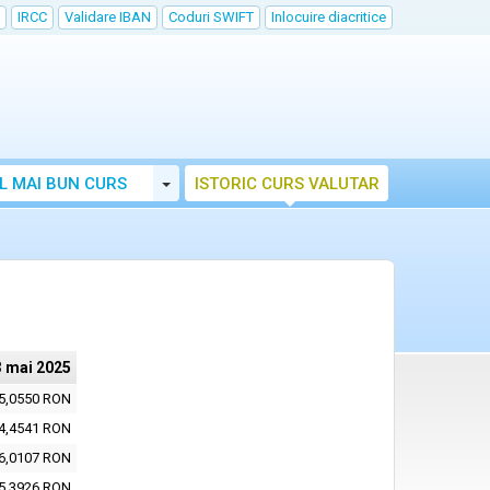
IRCC
Validare IBAN
Coduri SWIFT
Inlocuire diacritice
Toggle Dropdown
L MAI BUN CURS
ISTORIC CURS VALUTAR
3 mai 2025
5,0550 RON
4,4541 RON
6,0107 RON
5,3926 RON