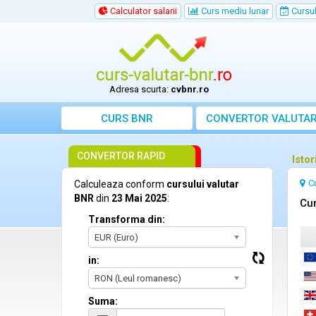
Calculator salarii
Curs mediu lunar
Cursul 
Adresa scurta:
cvbnr.ro
CURS BNR
CONVERTOR VALUTA
CONVERTOR RAPID
Isto
C
Calculeaza conform
cursului valutar
BNR
din
23 Mai 2025
:
Cur
Transforma din:
EUR (Euro)
in:
RON (Leul romanesc)
Suma: