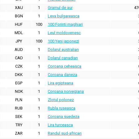
XAU
1
Gramul de aur
47
BGN
1
Leva bulgareasca
HUF
100
100 Forinti maghiari
MDL
1
Leul moldovenesc
JPY
100
100 Yeni japonezi
AUD
1
Dolarul australian
CAD
1
Dolarul canadian
CZK
1
Coroana ceheasca
DKK
1
Coroana daneza
EGP
1
Lira egipteana
NOK
1
Coroana norvegiana
PLN
1
Zlotul polonez
RUB
1
Rubla ruseasca
SEK
1
Coroana suedeza
TRY
1
Lira turceasca
ZAR
1
Randul sud-african