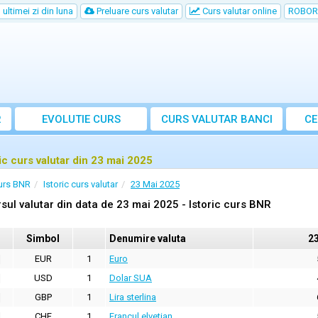
ultimei zi din luna
Preluare curs valutar
Curs valutar online
ROBOR
R
EVOLUTIE CURS
CURS
VALUTAR
BANCI
CE
ric curs valutar din 23 mai 2025
urs BNR
Istoric curs valutar
23 Mai 2025
sul valutar din data de 23 mai 2025 - Istoric curs BNR
Simbol
Denumire valuta
2
EUR
1
Euro
USD
1
Dolar SUA
GBP
1
Lira sterlina
CHF
1
Francul elvetian